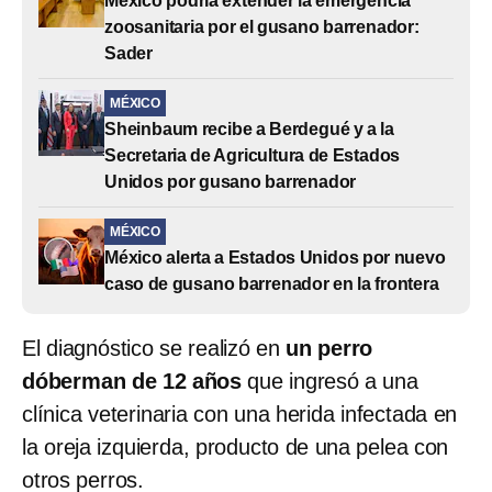
México podría extender la emergencia
zoosanitaria por el gusano barrenador:
Sader
MÉXICO
Sheinbaum recibe a Berdegué y a la
Secretaria de Agricultura de Estados
Unidos por gusano barrenador
MÉXICO
México alerta a Estados Unidos por nuevo
caso de gusano barrenador en la frontera
El diagnóstico se realizó en
un perro
dóberman de 12 años
que ingresó a una
clínica veterinaria con una herida infectada en
la oreja izquierda, producto de una pelea con
otros perros.