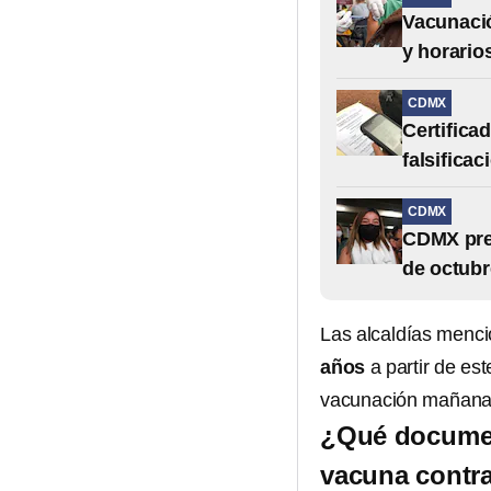
Vacunació
y horario
CDMX
Certifica
falsificac
CDMX
CDMX prev
de octubr
Las alcaldías menci
años
a partir de es
vacunación mañana m
¿Qué document
vacuna contra