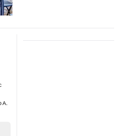
c
o A.