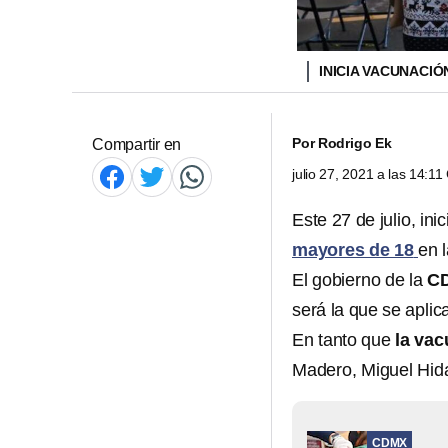
INICIA VACUNACI
Por
Rodrigo Ek
Compartir en
julio 27, 2021 a las 14:1
Este 27 de julio, inic
mayores de 18
en 
El gobierno de la
C
será la que se aplic
En tanto que
la vac
Madero, Miguel Hida
CDMX