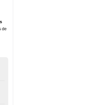
s
s de