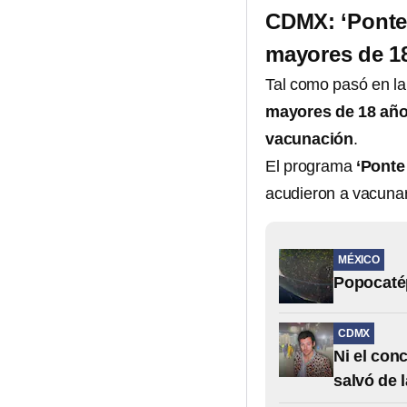
CDMX: ‘Ponte 
mayores de 1
Tal como pasó en la
mayores de 18 añ
vacunación
.
El programa
‘Ponte 
acudieron a vacunar
MÉXICO
Popocatép
CDMX
Ni el con
salvó de 