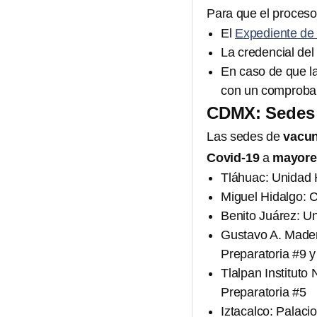
Para que el proceso
El
Expediente de
La credencial del 
En caso de que la
con un comproban
CDMX: Sedes 
Las sedes de
vacu
Covid-19
a
mayore
Tláhuac: Unidad H
Miguel Hidalgo:
Benito Juárez: U
Gustavo A. Mader
Preparatoria #9 
Tlalpan Instituto
Preparatoria #5
Iztacalco: Palaci