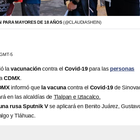
ÓN PARA MAYORES DE 18 AÑOS
(@CLAUDIASHEIN)
1 GMT-5
ió la
vacunación
contra el
Covid-19
para las
personas
la
CDMX
.
DMX
informó que
la vacuna
contra el
Covid-19
de Sinova
ará en las alcaldías de
Tlalpan e Iztacalco.
una rusa Sputnik V
se aplicará en Benito Juárez, Gustav
lgo y Tláhuac.