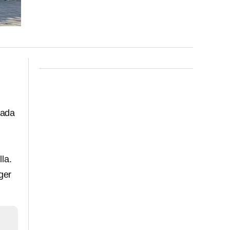
rada
la.
ger