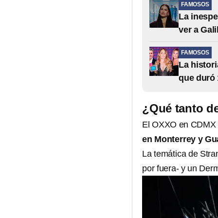
FAMOSOS
La inespe
ver a Gali
FAMOSOS
La histor
que duró 
¿Qué tanto d
El OXXO en CDMX co
en Monterrey y Gu
La temática de Stra
por fuera- y un Der