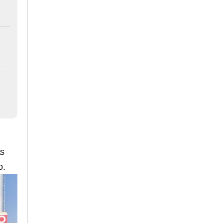
as
o.