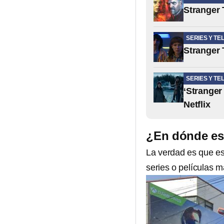
Stranger 
SERIES Y TE
Stranger 
SERIES Y TE
‘Stranger 
Netflix
¿En dónde es
La verdad es que es
series o películas 