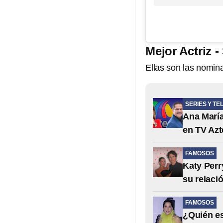
Mejor Actriz 
Ellas son las nomi
SERIES Y TE
Ana María
en TV Azt
FAMOSOS
Katy Perr
su relaci
FAMOSOS
¿Quién es