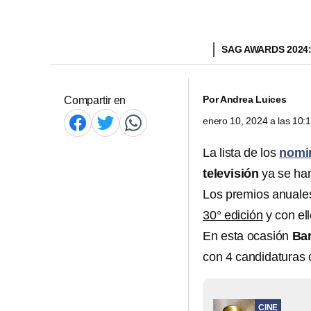
SAG AWARDS 2024:
Por
Andrea Luices
Compartir en
enero 10, 2024 a las 10
La lista de los
nomi
televisión
ya se ha
Los premios anuales
30° edición
y con el
En esta ocasión
Ba
con 4 candidaturas 
CINE