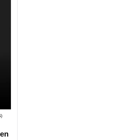
)
 en