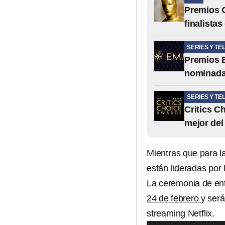
Premios O
finalista
SERIES Y TE
Premios E
nominada
SERIES Y TE
Critics C
mejor del
Mientras que para l
están lideradas por 
La ceremonia de en
24 de febrero
y será
streaming Netflix.