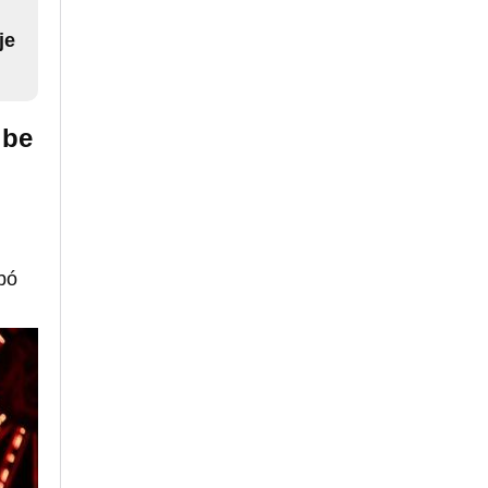
je
ibe
bó