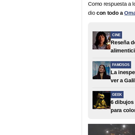
Como respuesta a lo
dio
con todo a
Oma
CINE
Reseña de
alimentic
FAMOSOS
La inespe
ver a Gali
GEEK
6 dibujos
para colo