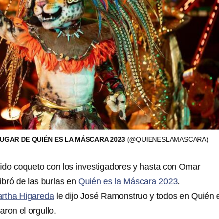
UGAR DE QUIÉN ES LA MÁSCARA 2023
(@QUIENESLAMASCARA)
do coqueto con los investigadores y hasta con Omar
libró de las burlas en
Quién es la Máscara 2023
.
rtha Higareda
le dijo José Ramonstruo y todos en Quién e
ron el orgullo.