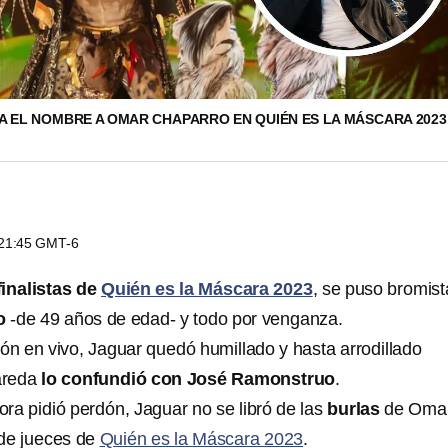
A EL NOMBRE A OMAR CHAPARRO EN QUIÉN ES LA MÁSCARA 202
s 21:45 GMT-6
finalistas de
Quién es la Máscara 2023
, se puso bromist
o
-de 49 años de edad- y todo por venganza.
ión en vivo, Jaguar quedó humillado y hasta arrodillado
areda
lo confundió con José Ramonstruo
.
dora pidió perdón, Jaguar no se libró de las
burlas
de Oma
 de jueces de
Quién es la Máscara 2023
.