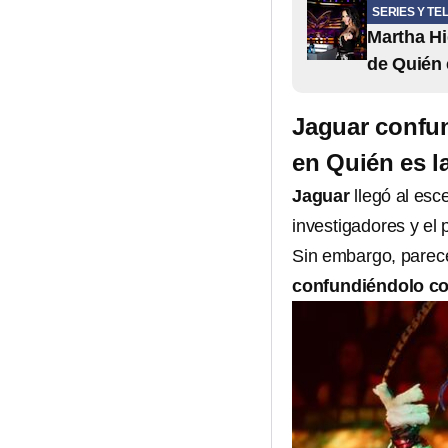
SERIES Y TE
Martha Hi
de Quién 
Jaguar confun
en Quién es l
Jaguar
llegó al esc
investigadores y el 
Sin embargo, parece
confundiéndolo co