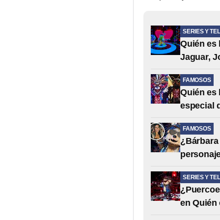
SERIES Y TE
Quién es 
Jaguar, 
FAMOSOS
Quién es 
especial 
FAMOSOS
¿Bárbara 
personaje
SERIES Y TE
¿Puercoe
en Quién 