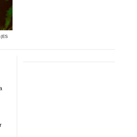
3
(ES
a
r