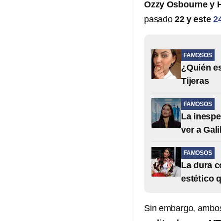
Ozzy Osbourne y 
pasado
22 y este
24
FAMOSOS
¿Quién es
Tijeras
FAMOSOS
La inespe
ver a Gali
FAMOSOS
La dura c
estético 
Sin embargo, ambos 