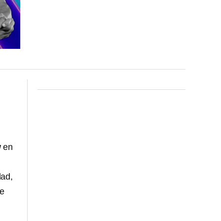
w
en
dad,
de