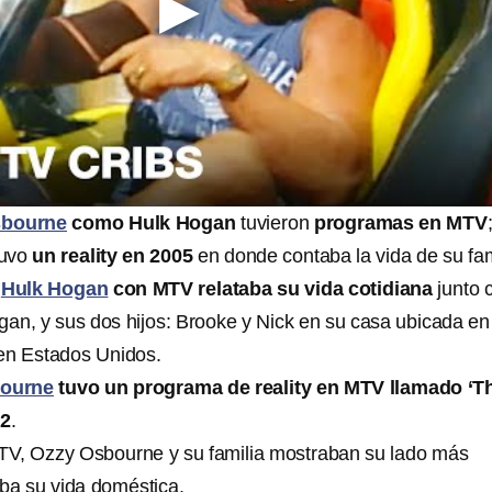
sbourne
como Hulk Hogan
tuvieron
programas en MTV
tuvo
un reality en 2005
en donde contaba la vida de su fam
e
Hulk Hogan
con MTV relataba su vida cotidiana
junto 
an, y sus dos hijos: Brooke y Nick en su casa ubicada en
 en Estados Unidos.
ourne
tuvo un programa de reality en MTV llamado ‘T
02
.
MTV, Ozzy Osbourne y su familia mostraban su lado más
ba su vida doméstica.