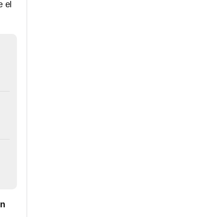
e el
n