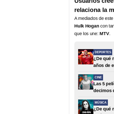
Usuarios cre
relaciona la 
A mediados de este 
Hulk Hogan
con ta
que los une:
MTV
.
DEPORTES
¿De qué 
años de 
CINE
Las 5 pel
decimos 
MÚSICA
¿De qué 