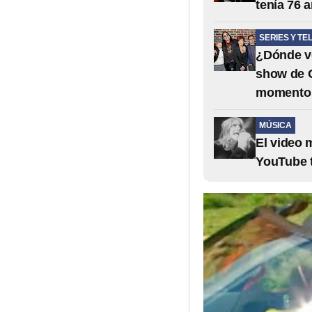
tenía 76 
SERIES Y TE
¿Dónde ve
show de O
momento
MÚSICA
El video 
YouTube t