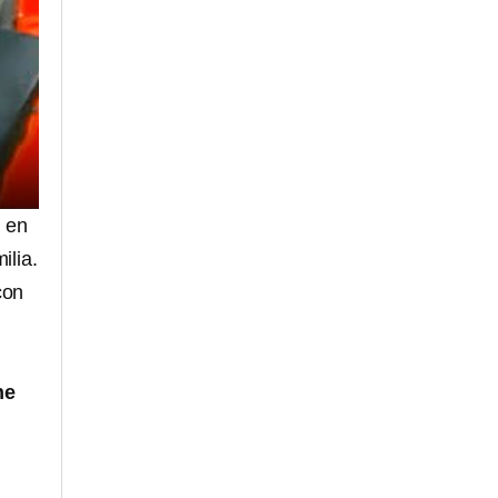
; en
ilia.
con
he