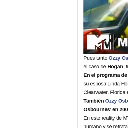
Pues tanto
Ozzy O
el caso de
Hogan
, 
En el programa d
su esposa Linda Hog
Clearwater, Florida
También
Ozzy Osb
Osbournes’ en 20
En este reality de 
humano y se retrata