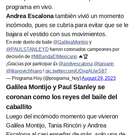
programa en vivo.
Andrea Escalona
también vivió un momento
incómodo, pues se cubría para evitar que se le
bajara el vestido con sus movimientos.
En este duelo de baile
@GalileaMontijo
y
@PAULSTANLEYD
fueron coronados campeones por
decisión de
#MiBandaElMexicano
🔥🏆
¡Gracias por participar 👍
@andyescalona
@taniarin
@IlianovichNano
!
pic.twitter.com/UDxgAUwS87
— Programa Hoy (@programa_hoy)
August 29, 2023
Galilea Montijo y Paul Stanley se
coronan como los reyes del baile del
caballito
Luego del incómodo momento que vivieron
Galilea Montijo, Tania Rincón y Andrea
Escalona al casi enseñar de más, solo una de