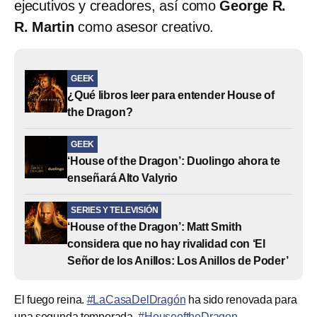
ejecutivos y creadores, así como
George R.
R. Martin
como asesor creativo.
GEEK
¿Qué libros leer para entender House of
the Dragon?
GEEK
‘House of the Dragon’: Duolingo ahora te
enseñará Alto Valyrio
SERIES Y TELEVISIÓN
‘House of the Dragon’: Matt Smith
considera que no hay rivalidad con ‘El
Señor de los Anillos: Los Anillos de Poder’
El fuego reina.
#LaCasaDelDragón
ha sido renovada para
una segunda temporada.
#HouseoftheDragon