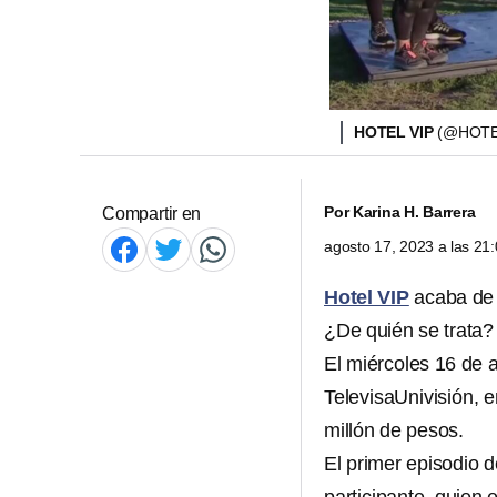
HOTEL VIP
(@HOTE
Por
Karina H. Barrera
Compartir en
agosto 17, 2023 a las 2
Hotel VIP
acaba de i
¿De quién se trata?
El miércoles 16 de a
TelevisaUnivisión, 
millón de pesos.
El primer episodio 