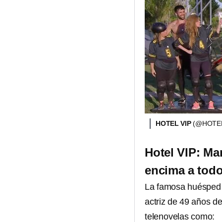
HOTEL VIP
(@HOTEL
Hotel VIP: Man
encima a todo
La famosa huésped d
actriz de 49 años d
telenovelas como: