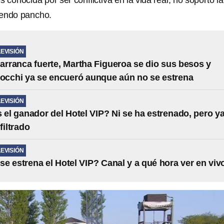
s conocida por ser conflictiva en la vida real, no soportó la
mendo pancho.
LEVISIÓN
 arranca fuerte, Martha Figueroa se dio sus besos y
Rocchi ya se encueró aunque aún no se estrena
LEVISIÓN
 el ganador del Hotel VIP? Ni se ha estrenado, pero y
filtrado
LEVISIÓN
e estrena el Hotel VIP? Canal y a qué hora ver en viv