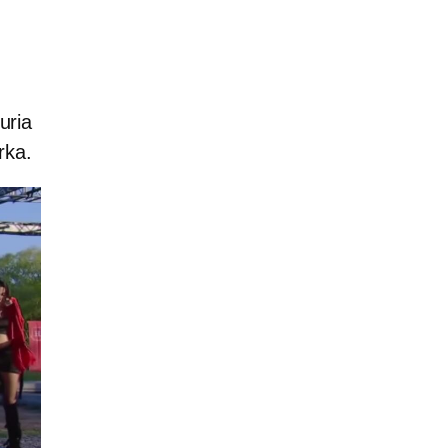
uria
rka.