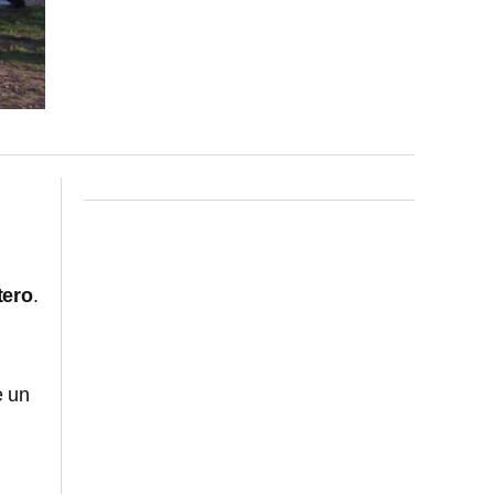
tero
.
e un