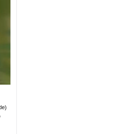
de)
e