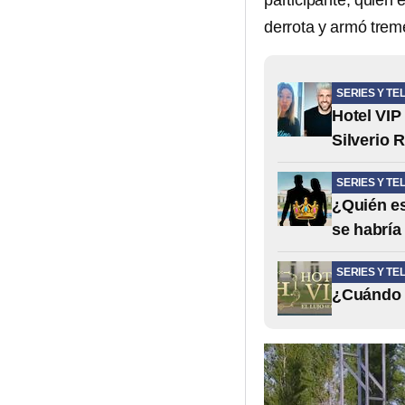
participante, quien e
derrota y armó tre
SERIES Y TE
Hotel VIP
Silverio 
SERIES Y TE
¿Quién es
se habría 
SERIES Y TE
¿Cuándo s