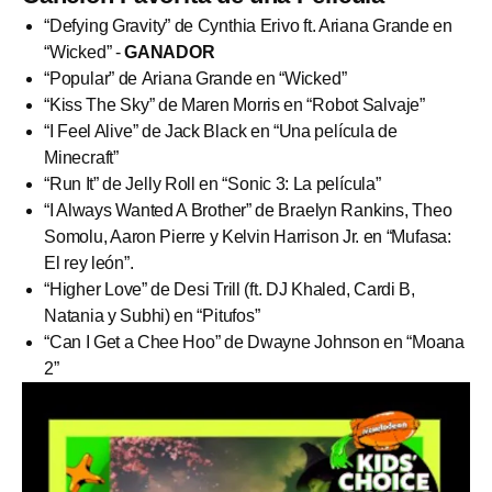
“Defying Gravity” de Cynthia Erivo ft. Ariana Grande en
“Wicked” -
GANADOR
“Popular” de Ariana Grande en “Wicked”
“Kiss The Sky” de Maren Morris en “Robot Salvaje”
“I Feel Alive” de Jack Black en “Una película de
Minecraft”
“Run It” de Jelly Roll en “Sonic 3: La película”
“I Always Wanted A Brother” de Braelyn Rankins, Theo
Somolu, Aaron Pierre y Kelvin Harrison Jr. en “Mufasa:
El rey león”.
“Higher Love” de Desi Trill (ft. DJ Khaled, Cardi B,
Natania y Subhi) en “Pitufos”
“Can I Get a Chee Hoo” de Dwayne Johnson en “Moana
2”