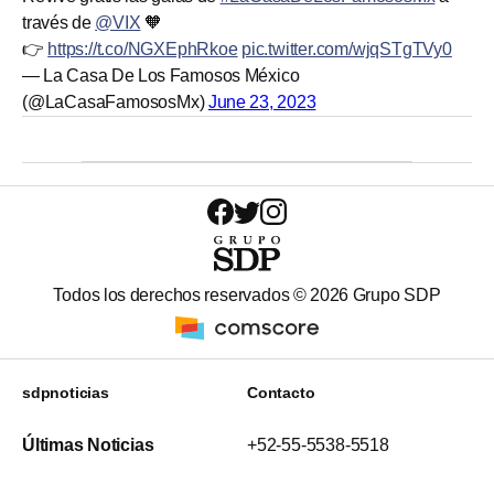
través de
@VIX
🧡
👉
https://t.co/NGXEphRkoe
pic.twitter.com/wjqSTgTVy0
— La Casa De Los Famosos México
(@LaCasaFamososMx)
June 23, 2023
Todos los derechos reservados ©
2026
Grupo SDP
sdpnoticias
Contacto
Últimas Noticias
+52-55-5538-5518