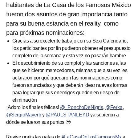
habitantes de La Casa de los Famosos México
fueron dos asuntos de gran importancia tanto
para su buena estancia en el reality, como
para próximas nominaciones:
Gracias a su excelente trabajo con su Sexi Calendario,
los participantes por fin pudieron obtener el presupuesto
completo de la semana y esta vez no pasarán hambre
El descubrimiento de su complot y las sanciones a las
que se hicieron merecedores, mismas que a su vez les
aclararon por qué quedaron las nominaciones como
fueron anunciadas y que deberán idear nuevas formas
para lograr que sus enemigos queden en riesgo de
eliminación
¡Adoro los finales felices!
@_PonchoDeNigris
,
@Ferka
,
@SergioMayerb
y
@PAULSTANLEYD
ya supieron a
dónde se fueron sus puntos 🥹
Revive gratis las galas de
#LaCasaDeLosFamososMx
a