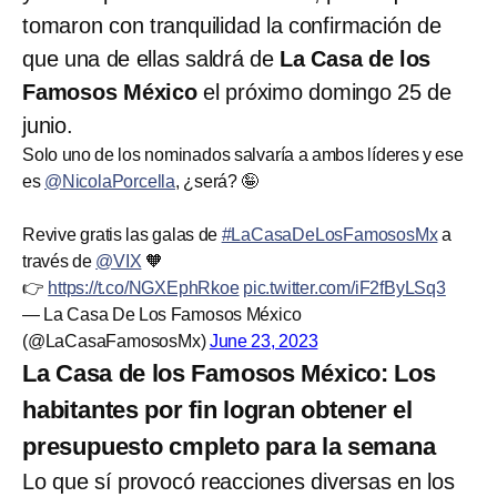
tomaron con tranquilidad la confirmación de
que una de ellas saldrá de
La Casa de los
Famosos México
el próximo domingo 25 de
junio.
Solo uno de los nominados salvaría a ambos líderes y ese
es
@NicolaPorcella
, ¿será? 🤪
Revive gratis las galas de
#LaCasaDeLosFamososMx
a
través de
@VIX
🧡
👉
https://t.co/NGXEphRkoe
pic.twitter.com/iF2fByLSq3
— La Casa De Los Famosos México
(@LaCasaFamososMx)
June 23, 2023
La Casa de los Famosos México: Los
habitantes por fin logran obtener el
presupuesto cmpleto para la semana
Lo que sí provocó reacciones diversas en los