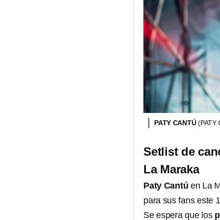
PATY CANTÚ
(PATY
Setlist de ca
La Maraka
Paty Cantú
en La M
para sus fans este 
Se espera que los
p