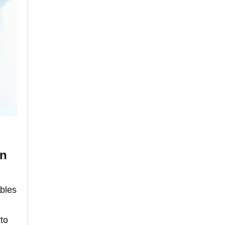
en
ables
rto