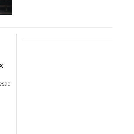
X
desde