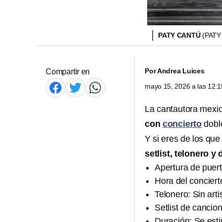
PATY CANTÚ
(PAT
Por
Andrea Luices
Compartir en
mayo 15, 2026 a las 12:
La cantautora mexi
con
concierto
dobl
Y si eres de los que
setlist, telonero y
Apertura de puert
Hora del conciert
Telonero: Sin arti
Setlist de canci
Duración: Se est