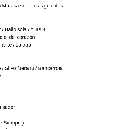
 Maraka sean los siguientes:
 Bailo sola / A las 3
reloj del corazón
mante / La otra
/ Si yo fuera tú / Bancarrota
e
s saber
e Siempre)