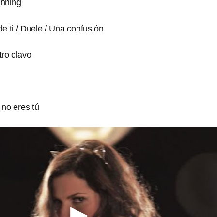
inning
e ti / Duele / Una confusión
tro clavo
no eres tú