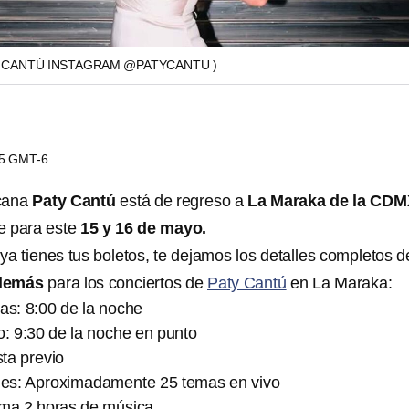
Y CANTÚ INSTAGRAM @PATYCANTU )
15 GMT-6
cana
Paty Cantú
está de regreso a
La Maraka de la CDM
e para este
15 y 16 de mayo.
 ya tienes tus boletos, te dejamos los detalles completos 
 demás
para los conciertos de
Paty Cantú
en La Maraka:
as: 8:00 de la noche
o: 9:30 de la noche en punto
sta previo
ones: Aproximadamente 25 temas en vivo
ima 2 horas de música