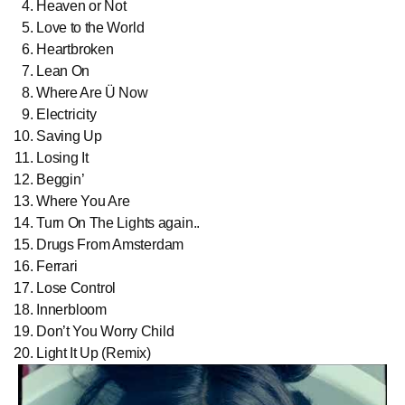
Heaven or Not
Love to the World
Heartbroken
Lean On
Where Are Ü Now
Electricity
Saving Up
Losing It
Beggin’
Where You Are
Turn On The Lights again..
Drugs From Amsterdam
Ferrari
Lose Control
Innerbloom
Don’t You Worry Child
Light It Up (Remix)