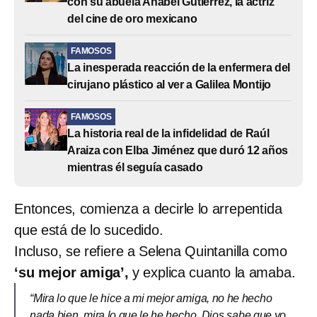
con su abuela Anabel Gutiérrez, la actriz
del cine de oro mexicano
FAMOSOS
La inesperada reacción de la enfermera del
cirujano plástico al ver a Galilea Montijo
FAMOSOS
La historia real de la infidelidad de Raúl
Araiza con Elba Jiménez que duró 12 años
mientras él seguía casado
Entonces, comienza a decirle lo arrepentida
que está de lo sucedido.
Incluso, se refiere a Selena Quintanilla como
‘su mejor amiga’,
y explica cuanto la amaba.
“Mira lo que le hice a mi mejor amiga, no he hecho
nada bien, mira lo que le he hecho. Dios sabe que yo