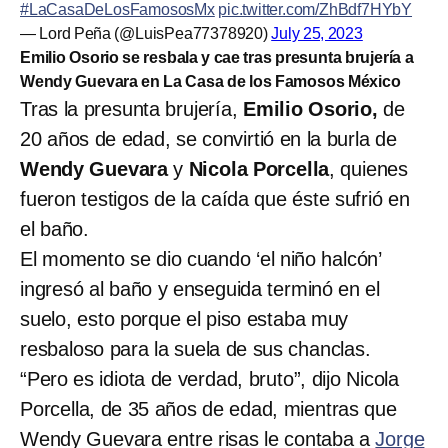
#LaCasaDeLosFamososMx
pic.twitter.com/ZhBdf7HYbY
— Lord Peña (@LuisPea77378920)
July 25, 2023
Emilio Osorio se resbala y cae tras presunta brujería a
Wendy Guevara en La Casa de los Famosos México
Tras la presunta brujería,
Emilio Osorio,
de
20 años de edad, se convirtió en la burla de
Wendy Guevara
y
Nicola Porcella
, quienes
fueron testigos de la caída que éste sufrió en
el baño.
El momento se dio cuando ‘el niño halcón’
ingresó al baño y enseguida terminó en el
suelo, esto porque el piso estaba muy
resbaloso para la suela de sus chanclas.
“Pero es idiota de verdad, bruto”, dijo Nicola
Porcella, de 35 años de edad, mientras que
Wendy Guevara entre risas le contaba a
Jorge