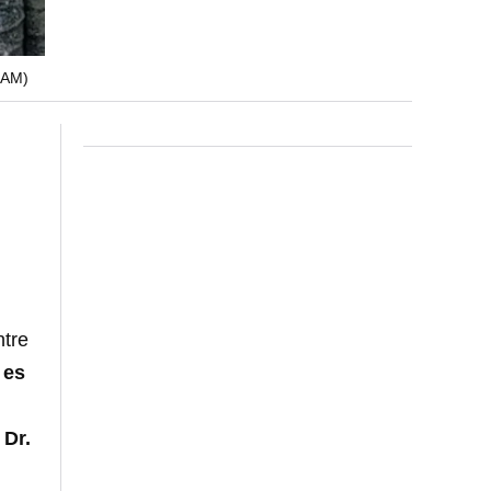
RAM)
l
ntre
 es
l
Dr.