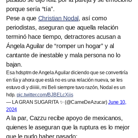
porque sería “tía”.
Pese a que
Christian Nodal
, así como
periodistas, aseguran que aquella relación
terminó hace tiempo, detractores acusan a
Ángela Aguilar de “romper un hogar” y al
cantante de inestable y mala persona no lo
bajan.
Esa hdsptm de Angela Aguilar diciendo que se convertiría
en tía y ahora que está no es una relación nueva, se les
estuvo di y diiiiii, mi Beli siempre tuvo razón, Nodal es un
hdp.
pic.twitter.com/BJBELcXiis
— LA GRAN SUGARITA ✨ (@CarneDeAzucar)
June 10,
2024
A la par, Cazzu recibe apoyo de mexicanos,
quienes le aseguran que la ruptura es lo mejor
que le pudo haber pasado: