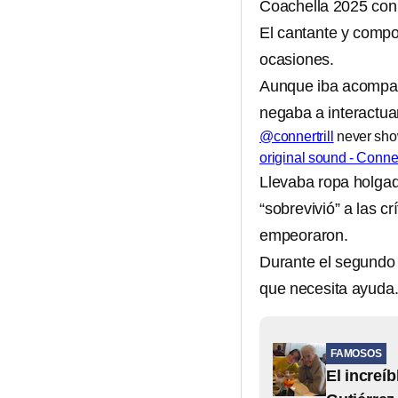
Coachella 2025 con 
El cantante y compo
ocasiones.
Aunque iba acompañ
negaba a interactua
@connertrill
never sho
original sound - Conner
Llevaba ropa holgad
“sobrevivió” a las cr
empeoraron.
Durante el segundo 
que necesita ayuda
FAMOSOS
El increí