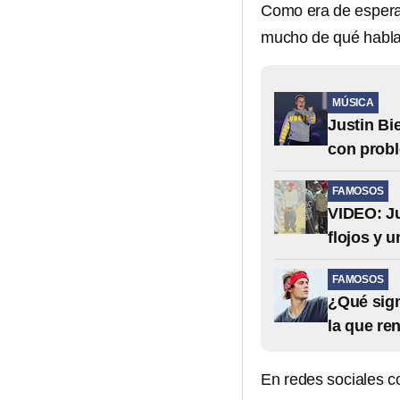
Como era de espera
mucho de qué habla
MÚSICA
Justin Bi
con prob
FAMOSOS
VIDEO: Ju
flojos y 
FAMOSOS
¿Qué sign
la que re
En redes sociales c