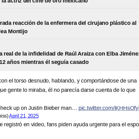
 la actriz del cine de oro mexicano
rada reacción de la enfermera del cirujano plástico al
lea Montijo
ia real de la infidelidad de Raúl Araiza con Elba Jiméne
12 años mientras él seguía casado
 con el torso desnudo, hablando, y comportándose de una
ue gente lo miraba, él no parecía darse cuenta de lo que
check up on Justin Bieber man…
pic.twitter.com/iKHHsOf
iss)
April 21, 2025
e registró en video, fans piden ayuda urgente para el esp