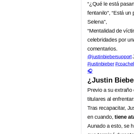
“¿Qué le está pasa
fentanilo", “Está u
Selena”,
“Mentalidad de víct
celebridades por una
comentarios.
@justinbiebersupport
J
#justinbieber
#coachel
🎧
¿Justin Biebe
Previo a su extrañ
titulares al enfrenta
Tras recapacitar, Ju
en cuando,
tiene a
Aunado a esto, se ha