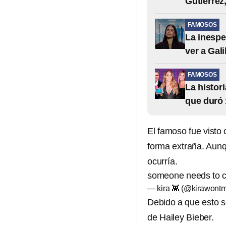
Gutiérrez,
FAMOSOS
La inespe
ver a Gali
FAMOSOS
La histor
que duró 
El famoso fue visto
forma extraña. Aunq
ocurría.
someone needs to 
— kira 👾 (@kirawontm
Debido a que esto s
de Hailey Bieber.