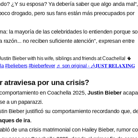
ndo? ¿Y su esposa? Ya debería saber que algo anda mal“,
n poco drogado, pero sus fans están más preocupados por
ima: la mayoría de las celebridades lo entienden porque s
 razón... no reciben suficiente atención”, expresan entre
ustin Bieber with his wife, siblings and friends at Coachella! 🌵
la
#beliebers
#bieberfever
♬ son original - 🎶𝐉𝐔𝐒𝐓 𝐑𝐄𝐋𝐀𝐗𝐈𝐍𝐆
r atraviesa por una crisis?
o comportamiento en Coachella 2025,
Justin Bieber
acapa
rse a un paparazzi.
stin Bieber justificó su comportamiento recordando que, d
taques de ira
.
bló de una crisis matrimonial con Hailey Bieber, rumor co