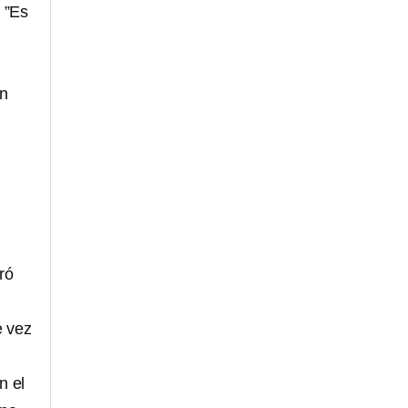
 ”Es
on
ró
e vez
n el