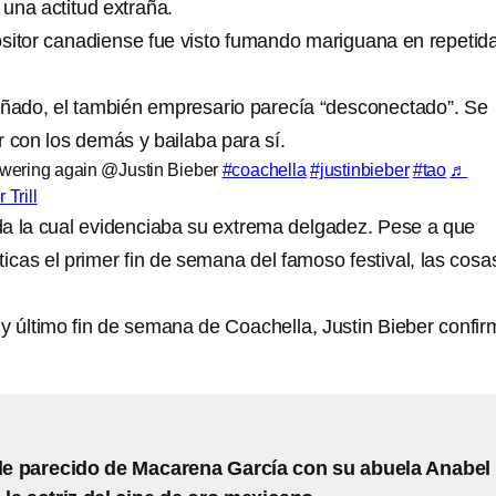
una actitud extraña.
sitor canadiense fue visto fumando mariguana en repetid
ado, el también empresario parecía “desconectado”. Se
r con los demás y bailaba para sí.
wering again @Justin Bieber
#coachella
#justinbieber
#tao
♬
 Trill
a la cual evidenciaba su extrema delgadez. Pese a que
íticas el primer fin de semana del famoso festival, las cosa
y último fin de semana de Coachella, Justin Bieber confir
.
ble parecido de Macarena García con su abuela Anabel