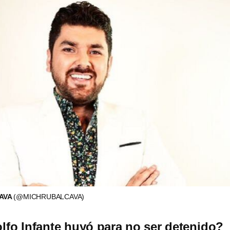
AVA
(@MICHRUBALCAVA)
fo Infante huyó para no ser detenido?