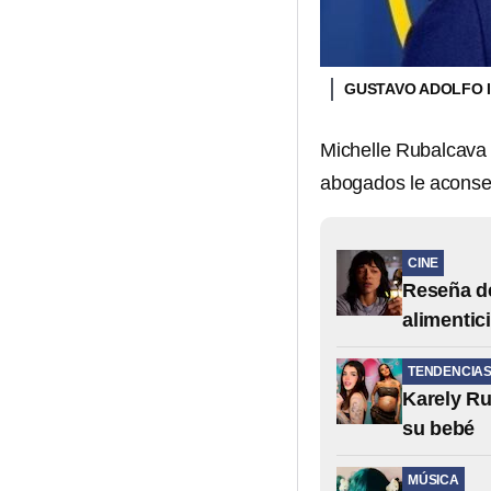
GUSTAVO ADOLFO I
Michelle Rubalcava
abogados le aconsej
CINE
Reseña de
alimentic
TENDENCIA
Karely Ru
su bebé
MÚSICA