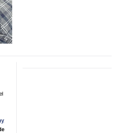
el
by
de