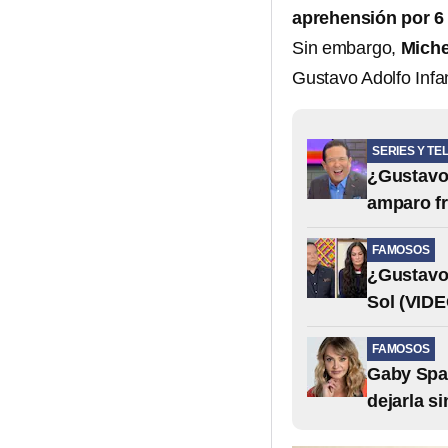
aprehensión por 6
Sin embargo,
Miche
Gustavo Adolfo Inf
SERIES Y TE
¿Gustavo 
amparo fr
FAMOSOS
¿Gustavo 
Sol (VIDE
FAMOSOS
Gaby Span
dejarla s