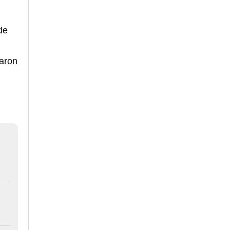
de
aron