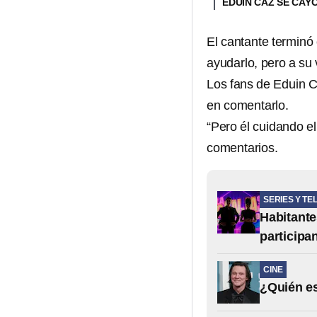
EDUIN CAZ SE CAY
El cantante terminó 
ayudarlo, pero a su 
Los fans de Eduin C
en comentarlo.
“Pero él cuidando el
comentarios.
SERIES Y TE
Habitante
participa
CINE
¿Quién es