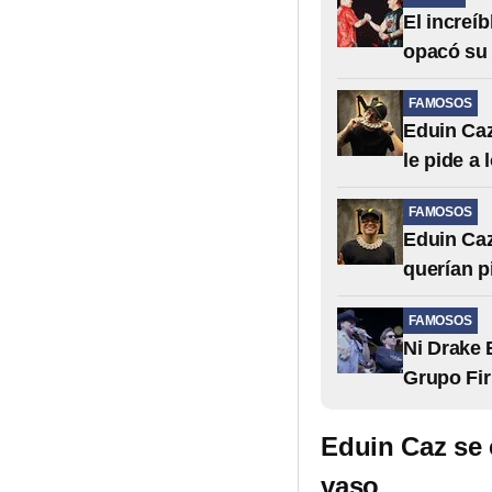
El increí
opacó su
FAMOSOS
Eduin Caz
le pide a
FAMOSOS
Eduin Caz
querían p
FAMOSOS
Ni Drake 
Grupo Fi
Eduin Caz se 
vaso