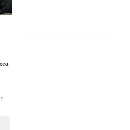
boca
,
y
le