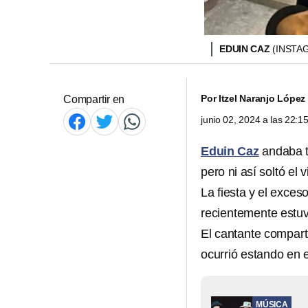
EDUIN CAZ
(INSTA
Por
Itzel Naranjo López
Compartir en
junio 02, 2024 a las 22:
Eduin Caz
andaba t
pero ni así soltó el v
La fiesta y el exces
recientemente estuv
El cantante comparti
ocurrió estando en 
MÚSICA