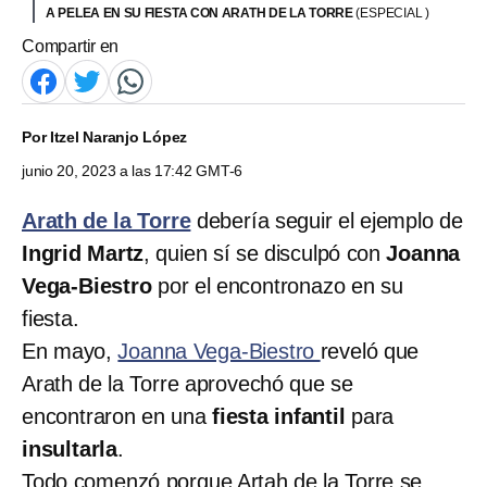
A PELEA EN SU FIESTA CON ARATH DE LA TORRE
(ESPECIAL )
Compartir en
Por
Itzel Naranjo López
junio 20, 2023 a las 17:42 GMT-6
Arath de la Torre
debería seguir el ejemplo de
Ingrid Martz
, quien sí se disculpó con
Joanna
Vega-Biestro
por el encontronazo en su
fiesta.
En mayo,
Joanna Vega-Biestro
reveló que
Arath de la Torre aprovechó que se
encontraron en una
fiesta infantil
para
insultarla
.
Todo comenzó porque Artah de la Torre se