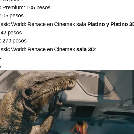
s Premium: 105 pesos
105 pesos
rassic World: Renace en Cinemex sala
Platino y Platino 3
 242 pesos
D: 279 pesos
rassic World: Renace en Cinemex
sala 3D
:
s
s