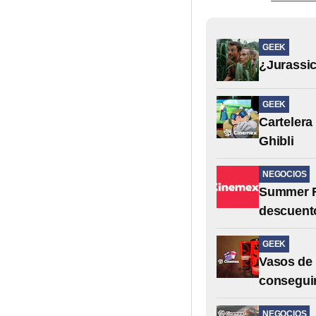
GEEK
¿Jurassic
GEEK
Cartelera
Ghibli
NEGOCIOS
Summer Fe
descuent
GEEK
Vasos de 
conseguir
NEGOCIOS