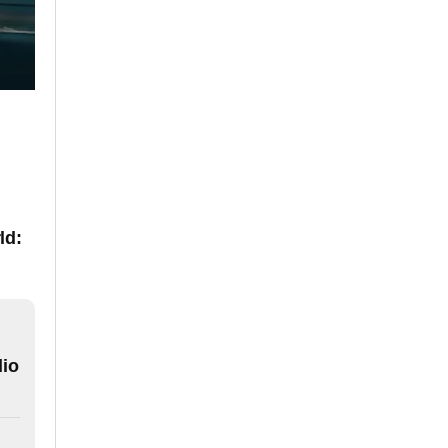
ld:
dio