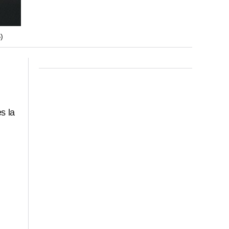
)
es la