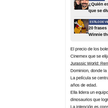
¿Quién es
que se di
ESTILO DE V
20 frases
Winnie t
El precio de los bo
Cinemex que se elij
Jurassic World: Re
Dominion, donde la 
La película se centr
años de edad.
Ella lidera un equip
dinosaurios que log
La intención es cons