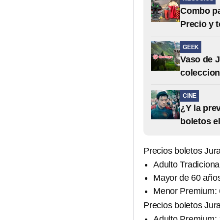
Combo pa
Precio y 
GEEK
Vaso de J
coleccion
CINE
¿Y la pre
boletos el
Precios boletos Ju
Adulto Tradiciona
Mayor de 60 años
Menor Premium: 
Precios boletos Ju
Adulto Premium: