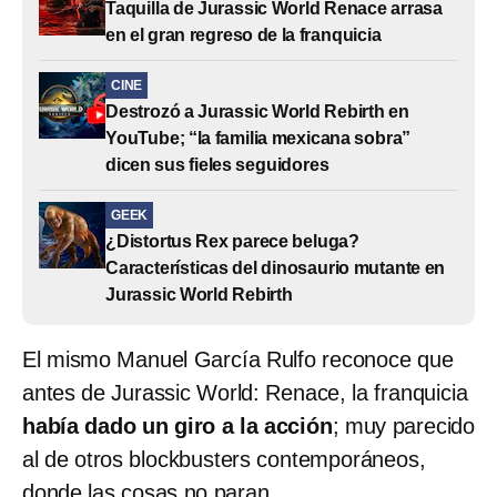
Taquilla de Jurassic World Renace arrasa
en el gran regreso de la franquicia
CINE
Destrozó a Jurassic World Rebirth en
YouTube; “la familia mexicana sobra”
dicen sus fieles seguidores
GEEK
¿Distortus Rex parece beluga?
Características del dinosaurio mutante en
Jurassic World Rebirth
El mismo Manuel García Rulfo reconoce que
antes de Jurassic World: Renace, la franquicia
había dado un giro a la acción
; muy parecido
al de otros blockbusters contemporáneos,
donde las cosas no paran.