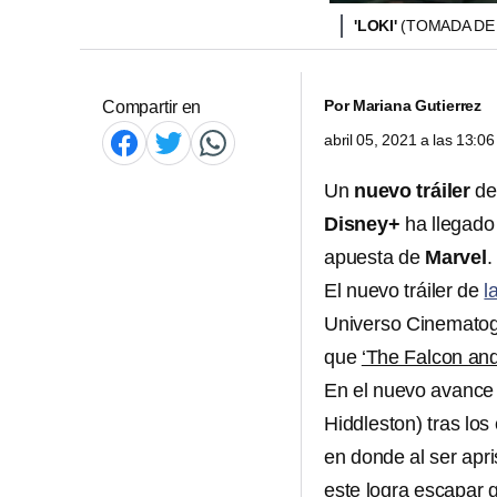
'LOKI'
(TOMADA DE
Por
Mariana Gutierrez
Compartir en
abril 05, 2021 a las 13:
Un
nuevo tráiler
de
Disney+
ha llegado
apuesta de
Marvel
.
El nuevo tráiler de
l
Universo Cinematog
que
‘The Falcon and
En el nuevo avance 
Hiddleston) tras lo
en donde al ser apr
este logra escapar g