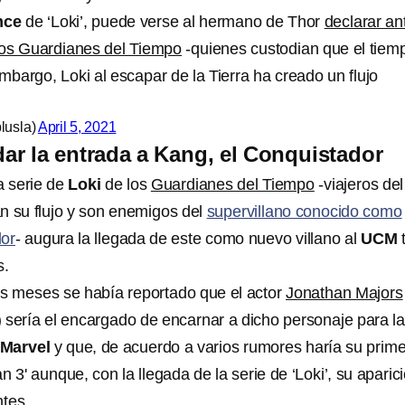
nce
de ‘Loki’, puede verse al hermano de Thor
declarar an
Los Guardianes del Tiempo
-quienes custodian que el tiem
embargo, Loki al escapar de la Tierra ha creado un flujo
lusla)
April 5, 2021
dar la entrada a Kang, el Conquistador
a serie de
Loki
de los
Guardianes del Tiempo
-viajeros del
n su flujo y son enemigos del
supervillano conocido como
dor
- augura la llegada de este como nuevo villano al
UCM
t
s.
s meses se había reportado que el actor
Jonathan Majors
) sería el encargado de encarnar a dicho personaje para l
Marvel
y que, de acuerdo a varios rumores haría su prim
n 3' aunque, con la llegada de la serie de ‘Loki’, su aparic
tes.