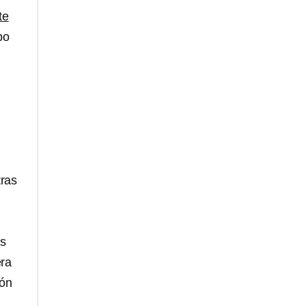
te
po
ras
as
era
ión