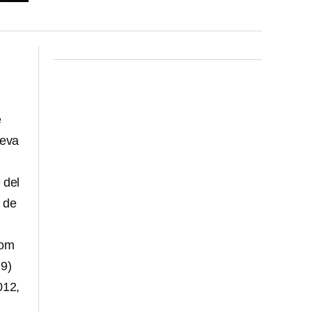
e
ueva
 del
 de
Tom
19)
012,