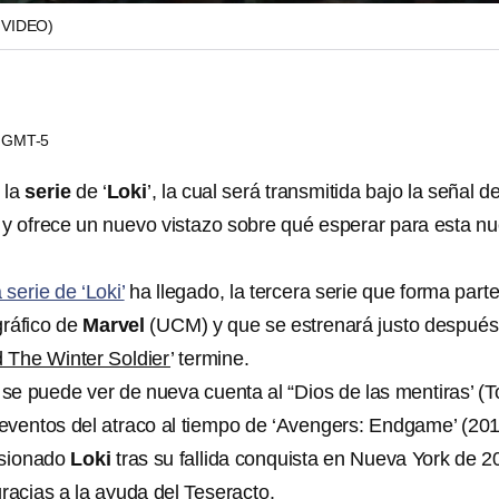
 VIDEO)
06 GMT-5
 la
serie
de ‘
Loki
’, la cual será transmitida bajo la señal d
 y ofrece un nuevo vistazo sobre qué esperar para esta n
a serie de ‘Loki’
ha llegado, la tercera serie que forma parte
ráfico de
Marvel
(UCM) y que se estrenará justo después
 The Winter Soldier
’ termine.
se puede ver de nueva cuenta al “Dios de las mentiras’ (
s eventos del atraco al tiempo de ‘Avengers: Endgame’ (20
isionado
Loki
tras su fallida conquista en Nueva York de 2
racias a la ayuda del Teseracto.