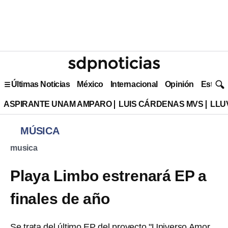
Últimas Noticias
México
Internacional
Opinión
Estilo 
ASPIRANTE UNAM AMPARO
LUIS CÁRDENAS MVS
LLU
MÚSICA
musica
Playa Limbo estrenará EP a
finales de año
Se trata del último EP del proyecto "Universo Amor