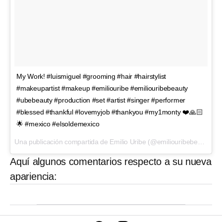
My Work! #luismiguel #grooming #hair #hairstylist
#makeupartist #makeup #emiliouribe #emiliouribebeauty
#ubebeauty #production #set #artist #singer #performer
#blessed #thankful #lovemyjob #thankyou #my1monty ❤️🙏🏻
🌟 #mexico #elsoldemexico
Una publicación compartida de Emilio Uribe (@emiliouribebeauty) el
Aquí algunos comentarios respecto a su nueva
apariencia: