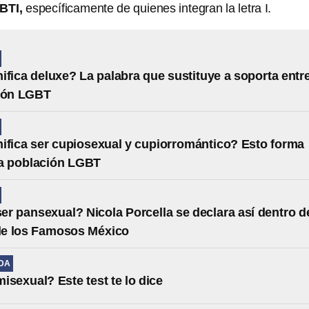
BTI,
específicamente de quienes integran la letra I.
ifica deluxe? La palabra que sustituye a soporta entr
ción LGBT
ifica ser cupiosexual y cupiorromántico? Esto forma
la población LGBT
er pansexual? Nicola Porcella se declara así dentro d
de los Famosos México
IDA
isexual? Este test te lo dice