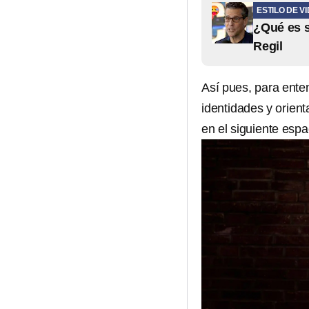
ESTILO DE V
¿Qué es s
Regil
Así pues, para ente
identidades y orien
en el siguiente espa