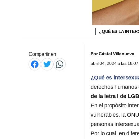
¿QUÉ ES LA INTE
Por
Cristal Villanueva
Compartir en
abril 04, 2024 a las 18:
¿Qué es intersexu
derechos humanos d
de la letra I de LGB
En el propósito inte
vulnerables
, la ONU
personas intersexua
Por lo cual, en dife