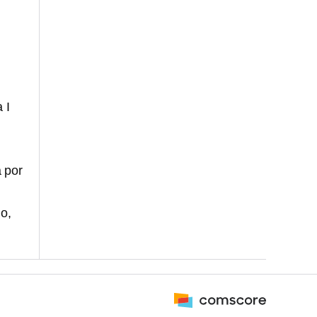
a I
a por
o,