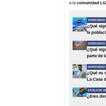
a la
comunidad LG
DIVERSIDAD
¿Qué sign
la pobla
DIVERSIDAD
¿Qué sign
parte de 
DIVERSIDAD
¿Qué es s
La Casa 
ESTILO DE V
¿Eres dem