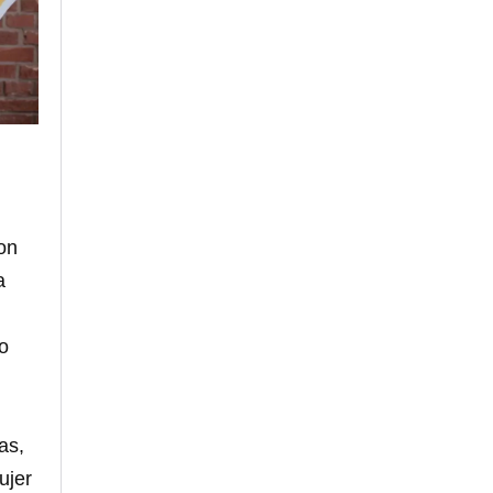
son
a
o
as,
ujer