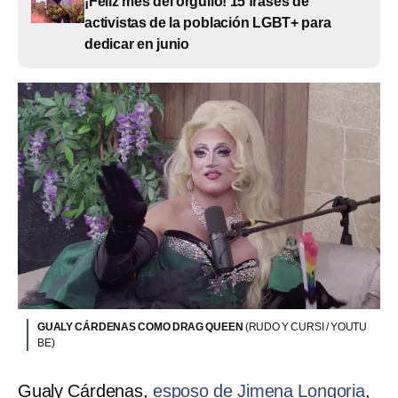
¡Feliz mes del orgullo! 15 frases de
activistas de la población LGBT+ para
dedicar en junio
GUALY CÁRDENAS COMO DRAG QUEEN
(RUDO Y CURSI / YOUTU
BE)
Gualy Cárdenas,
esposo de Jimena Longoria
,