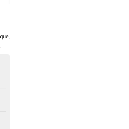
 que,
.