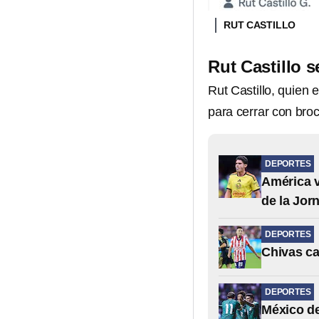
RUT CASTILLO
Rut Castillo 
Rut Castillo, quien 
para cerrar con broc
DEPORTES
América v
de la Jor
DEPORTES
Chivas ca
DEPORTES
México de