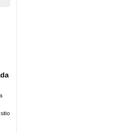
ada
a
sitio