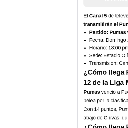
El
Canal 5
de televi
transmitirán el P
Partido: Pumas
Fecha: Domingo 
Horario: 18:00 pm
Sede: Estadio Olí
Transmisión: Ca
¿Cómo llega P
12 de la Liga
Pumas
venció a Pue
pelea por la clasific
Con 14 puntos, Pumas
abajo de Chivas, du
¿Cómo llega R