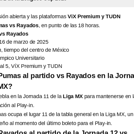
sión abierta y las plataformas
ViX Premium y TUDN
umas vs Rayados
, en punto de las 18 horas.
 vs Rayados
16 de marzo de 2025
, tiempo del centro de México
mpico Universitario
nal 5, VíX Premium y TUDN
umas al partido vs Rayados en la Jorn
 MX?
bla en la Jornada 11 de la
Liga MX
para mantenerse en l
ación al Play-in.
 ocupa el lugar 11 de la tabla general en la Liga MX, un 
eño al momento del último boleto para el Play-in.
ayados al partido de la Jornada 12 vs