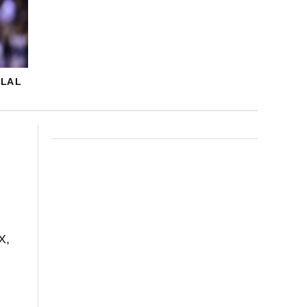
LA L
X,