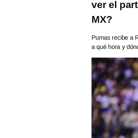
ver el par
MX?
Pumas recibe a R
a qué hora y dónd