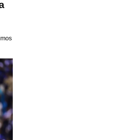
a
timos