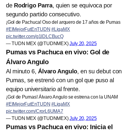
de
Rodrigo Parra
, quien se equivoca por
segundo partido consecutivo.
¡Gol de Pachuca! Oso del arquero de 17 años de Pumas
#ElMejorFutEnTUDN
#LigaMX
pic.twitter.com/g1lDLCBucQ
— TUDN MEX (@TUDNMEX)
July 20, 2025
Pumas vs Pachuca en vivo: Gol de
Álvaro Angulo
Al minuto 6,
Álvaro Angulo
, en su debut con
Pumas, se estrenó con un gol que puso al
equipo universitario al frente.
¡Gol de Pumas! Álvaro Angulo se estrena con la UNAM
#ElMejorFutEnTUDN
#LigaMX
pic.twitter.com/CrorL6UMA7
— TUDN MEX (@TUDNMEX)
July 20, 2025
Pumas vs Pachuca en vivo: Inicia el