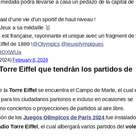
 medalla podrá llevarse a casa un pedazo de la capital de
aal d’une vie d’un sportif de haut niveau !
Jeux a sa médaille 🥇
4
est française, rayonnante et unique avec un fragment de 
Eiffel de 1889 !
@Olympics
@jeuxolympiques
rp23OXWUa
s2024)
February 8, 2024
 Torre Eiffel que tendrán los partidos de
e la
Torre Eiffel
se encuentra el Campo de Marte, el cual 
 para los ciudadanos parisinos e incluso en ocasiones se
o conciertos o proyecciones de partidos al aire libre.
ión de los
Juegos Olímpicos
de París 2024
fue instalad
dio Torre Eiffel
, el cual albergará varios partidos del
vole