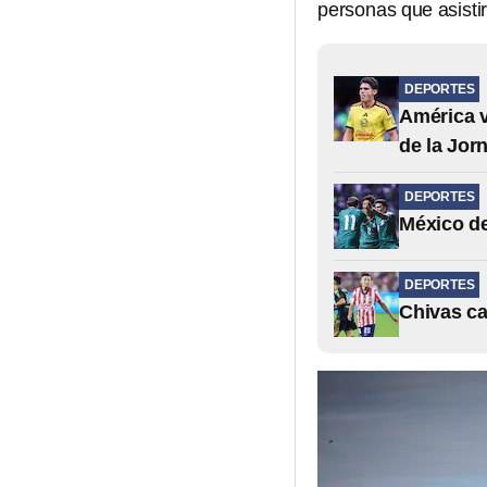
personas que asisti
DEPORTES
América v
de la Jor
DEPORTES
México de
DEPORTES
Chivas ca