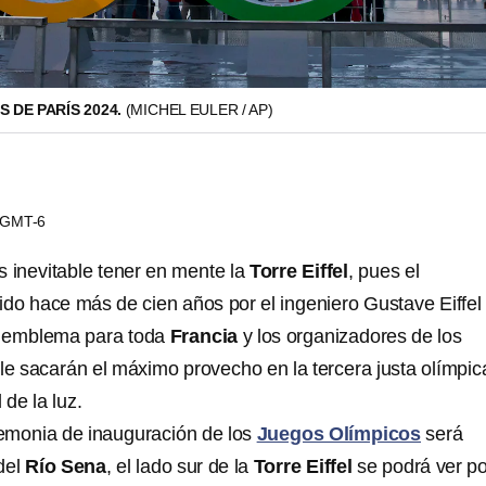
 DE PARÍS 2024.
(MICHEL EULER / AP)
0 GMT-6
s inevitable tener en mente la
Torre Eiffel
, pues el
o hace más de cien años por el ingeniero Gustave Eiffel
n emblema para toda
Francia
y los organizadores de los
le sacarán el máximo provecho en la tercera justa olímpic
 de la luz.
emonia de inauguración de los
Juegos Olímpicos
será
 del
Río Sena
, el lado sur de la
Torre Eiffel
se podrá ver po