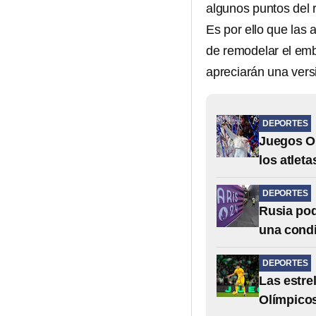
algunos puntos del r
Es por ello que las
de remodelar el emb
apreciarán una vers
DEPORTES
Juegos Ol
los atlet
DEPORTES
Rusia pod
una cond
DEPORTES
Las estre
Olímpicos