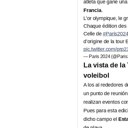
atleta que gane una
Francia
.
L’or olympique, le gr
Chaque édition des 
Celle de
#Paris202
d’origine de la tour 
pic.twitter.com/p
— Paris 2024 (@Pari
La vista de la
voleibol
A los al rededores d
un punto de reunión
realizan eventos com
Pues para esta edic
dicho campo el
Esta
de playa.