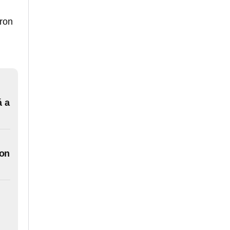
aron
á a
con