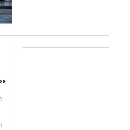
 se
a
r