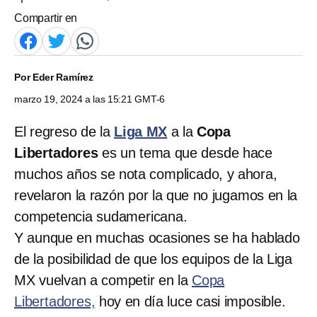
Compartir en
Por
Eder Ramírez
marzo 19, 2024 a las 15:21 GMT-6
El regreso de la
Liga MX
a la
Copa
Libertadores
es un tema que desde hace
muchos años se nota complicado, y ahora,
revelaron la razón por la que no jugamos en la
competencia sudamericana.
Y aunque en muchas ocasiones se ha hablado
de la posibilidad de que los equipos de la Liga
MX vuelvan a competir en la
Copa
Libertadores,
hoy en día luce casi imposible.