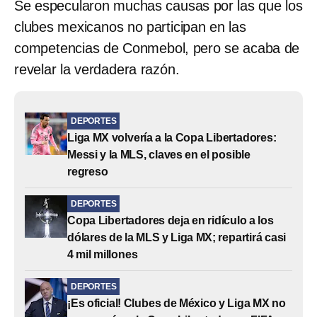
Se especularon muchas causas por las que los
clubes mexicanos no participan en las
competencias de Conmebol, pero se acaba de
revelar la verdadera razón.
DEPORTES
Liga MX volvería a la Copa Libertadores:
Messi y la MLS, claves en el posible
regreso
DEPORTES
Copa Libertadores deja en ridículo a los
dólares de la MLS y Liga MX; repartirá casi
4 mil millones
DEPORTES
¡Es oficial! Clubes de México y Liga MX no