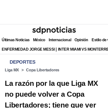
Últimas Noticias
México
Internacional
Opinión
Estilo de
ENFERMEDAD JORGE MESSI
INTER MIAMI VS MONTERR
DEPORTES
Liga MX
Copa Libertadores
La razón por la que Liga MX
no puede volver a Copa
Libertadores; tiene que ver