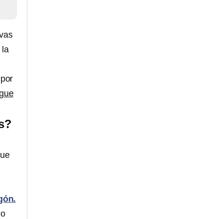
avas
 la
 por
egue
s?
que
gón.
do