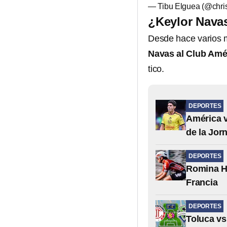
— Tibu Elguea (@chri
¿Keylor Navas
Desde hace varios m
Navas al Club Amé
tico.
DEPORTES
América v
de la Jor
DEPORTES
Romina Hi
Francia
DEPORTES
Toluca vs