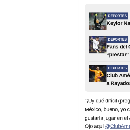
DEPORTES
Keylor Na
DEPORTES
Fans del 
“prestar”
DEPORTES
Club Amér
a Rayado
“¡Uy qué difícil (pr
México, bueno, yo c
gustaría jugar en el 
Ojo aquí
@ClubAme