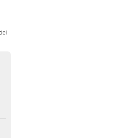
del
s