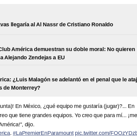
vas llegaría al Al Nassr de Cristiano Ronaldo
Club América demuestran su doble moral: No quieren
 a Alejando Zendejas a EU
ica: ¿Luis Malagón se adelantó en el penal que le ata
s de Monterrey?
egunta)! En México, ¿qué equipo me gustaría (jugar)?... En
reo que tiene grandes equipos. Yo creo que para mí... ¡m
América!”, dijo.
rica
.
#LaPremierEnParamount
pic.twitter.com/FOOzYD