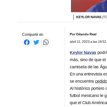
KEYLOR NAVAS
(T
Por
Orlando Real
Compartir en
abril 11, 2023 a las 18:5
Keylor Navas
podrí
más, sino de que el 
camiseta de las Águ
En una entrevista e
se encuentra
cedido
Al histórico portero
futbol mexicano le 
que el Club América