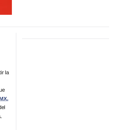
ir la
que
 MX.
del
,