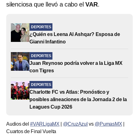
silenciosa que llevó a cabo el
VAR
.
DEPORTES
¿Quién es Leena Al Ashqar? Esposa de
Gianni Infantino
DEPORTES
Juan Reynoso podría volver a la Liga MX
con Tigres
DEPORTES
Charlotte FC vs Atlas: Pronóstico y
posibles alineaciones de la Jornada 2 de la
Leagues Cup 2026
Audios del
#VARLigaMX
|
@CruzAzul
vs
@PumasMX
|
Cuartos de Final Vuelta