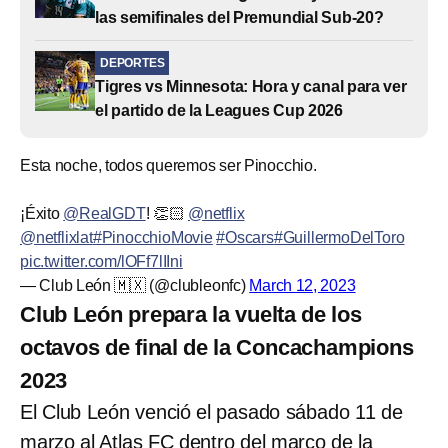
las semifinales del Premundial Sub-20?
DEPORTES
Tigres vs Minnesota: Hora y canal para ver
el partido de la Leagues Cup 2026
Esta noche, todos queremos ser Pinocchio.
¡Éxito
@RealGDT
! 👏🏻
@netflix
@netflixlat
#PinocchioMovie
#Oscars
#GuillermoDelToro
pic.twitter.com/lOFf7lIIni
— Club León 🇲🇽 (@clubleonfc)
March 12, 2023
Club León prepara la vuelta de los
octavos de final de la Concachampions
2023
El Club León venció el pasado sábado 11 de
marzo al Atlas FC dentro del marco de la