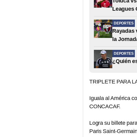
Toluca vs
Leagues 
DEPORTES
Rayadas v
la Jornad
DEPORTES
¿Quién es
TRIPLETE PARA 
Iguala al América 
CONCACAF.
Logra su billete par
Paris Saint-Germain