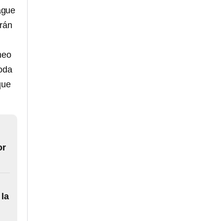
ague
irán
neo
toda
que
or
la