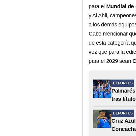
para el
Mundial de
y Al Ahli, campeone
a los demás equipos
Cabe mencionar que,
de esta categoría q
vez que para la edi
para el 2029 sean
C
DEPORTES
Palmarés
tras títul
DEPORTES
Cruz Azul
Concacha