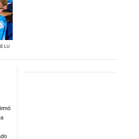
SE LU
firmó
na
ado