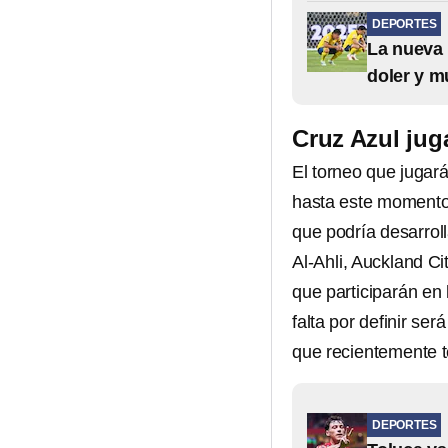
DEPORTES
La nueva 
doler y m
Cruz Azul jug
El torneo que jugar
hasta este momento
que podría desarrol
Al-Ahli, Auckland C
que participarán en
falta por definir s
que recientemente t
DEPORTES