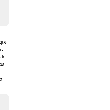
que
n a
ado.
pos
e
no