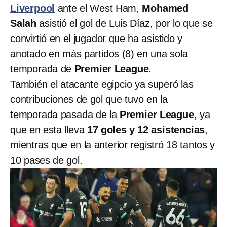
Liverpool
ante el West Ham,
Mohamed
Salah
asistió el gol de Luis Díaz, por lo que se
convirtió en el jugador que ha asistido y
anotado en más partidos (8) en una sola
temporada de
Premier League
.
También el atacante egipcio ya superó las
contribuciones de gol que tuvo en la
temporada pasada de la
Premier League
, ya
que en esta lleva
17 goles y 12 asistencias
,
mientras que en la anterior registró 18 tantos y
10 pases de gol.