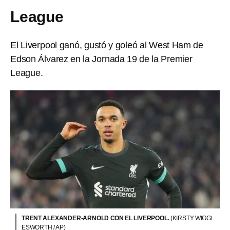
League
El Liverpool ganó, gustó y goleó al West Ham de
Edson Álvarez en la Jornada 19 de la Premier
League.
TRENT ALEXANDER-ARNOLD CON EL LIVERPOOL.
(KIRSTY WIGGL
ESWORTH / AP)