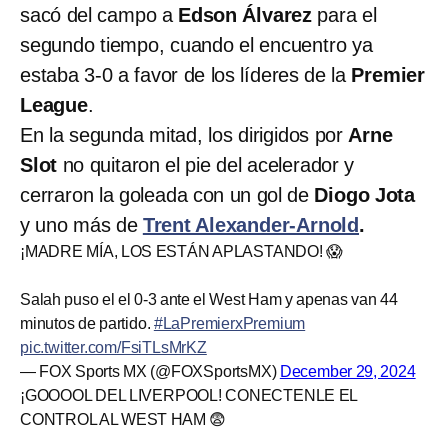
sacó del campo a
Edson Álvarez
para el
segundo tiempo, cuando el encuentro ya
estaba 3-0 a favor de los líderes de la
Premier
League
.
En la segunda mitad, los dirigidos por
Arne
Slot
no quitaron el pie del acelerador y
cerraron la goleada con un gol de
Diogo Jota
y uno más de
Trent Alexander-Arnold
.
¡MADRE MÍA, LOS ESTÁN APLASTANDO! 😱
Salah puso el el 0-3 ante el West Ham y apenas van 44
minutos de partido.
#LaPremierxPremium
pic.twitter.com/FsiTLsMrKZ
— FOX Sports MX (@FOXSportsMX)
December 29, 2024
¡GOOOOL DEL LIVERPOOL! CONECTENLE EL
CONTROL AL WEST HAM 😨