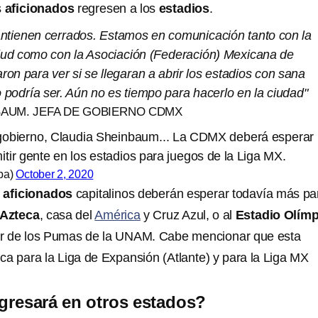
s
aficionados
regresen a los
estadios
.
ntienen cerrados. Estamos en comunicación tanto con la
lud como con la Asociación (Federación) Mexicana de
ron para ver si se llegaran a abrir los estadios con sana
 podría ser. Aún no es tiempo para hacerlo en la ciudad"
BAUM. JEFA DE GOBIERNO CDMX
de gobierno, Claudia Sheinbaum... La CDMX deberá esperar
tir gente en los estadios para juegos de la Liga MX.
ba)
October 2, 2020
s
aficionados
capitalinos deberán esperar todavía más pa
 Azteca
, casa del
América
y Cruz Azul, o al
Estadio Olím
ar de los Pumas de la UNAM. Cabe mencionar que esta
ca para la Liga de Expansión (Atlante) y para la Liga MX
egresará en otros estados?