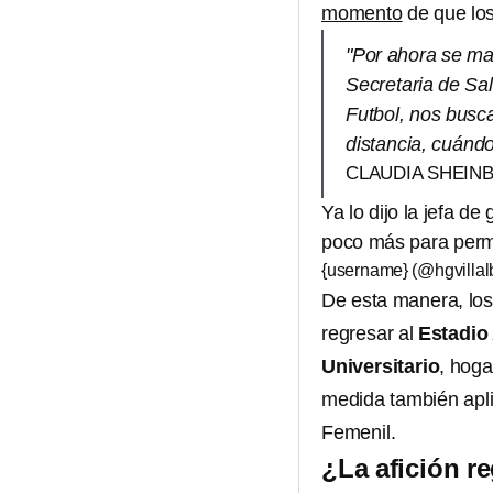
momento
de que lo
"Por ahora se ma
Secretaria de Sa
Futbol, nos busca
distancia, cuándo
CLAUDIA SHEIN
Ya lo dijo la jefa 
poco más para permi
{username} (@hgvillal
De esta manera, lo
regresar al
Estadio
Universitario
, hog
medida también apli
Femenil.
¿La afición r