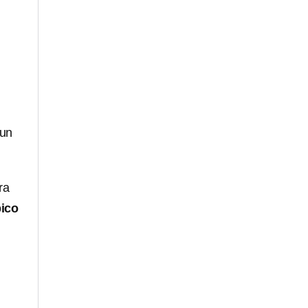
 un
ra
pico