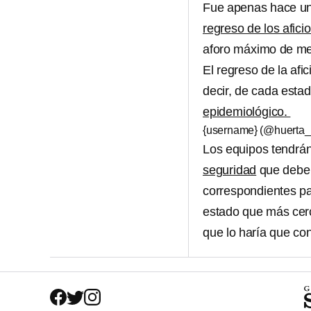
Fue apenas hace un
regreso de los afic
aforo máximo de me
El regreso de la af
decir, de cada esta
epidemiológico.
{username} (@huerta_
Los equipos tendrán 
seguridad
que deber
correspondientes pa
estado que más cerc
que lo haría que co