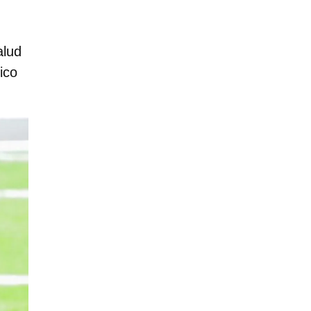
alud
ico