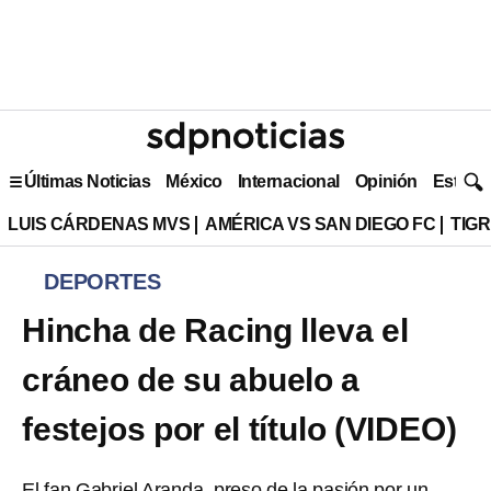
Últimas Noticias
México
Internacional
Opinión
Estilo 
LUIS CÁRDENAS MVS
AMÉRICA VS SAN DIEGO FC
TIG
DEPORTES
Hincha de Racing lleva el
cráneo de su abuelo a
festejos por el título (VIDEO)
El fan Gabriel Aranda, preso de la pasión por un