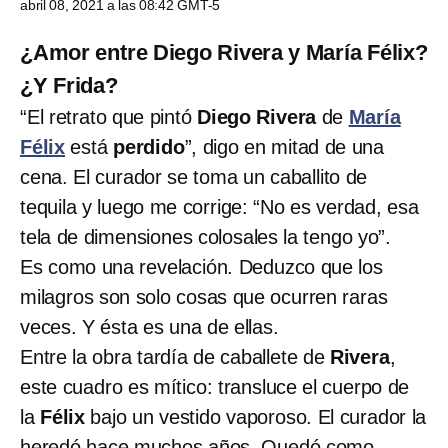
abril 08, 2021 a las 08:42 GMT-5
¿Amor entre Diego Rivera y María Félix?
¿Y Frida?
“El retrato que pintó
Diego Rivera
de
María
Félix
está
perdido
”, digo en mitad de una
cena. El curador se toma un caballito de
tequila y luego me corrige: “No es verdad, esa
tela de dimensiones colosales la tengo yo”.
Es como una revelación. Deduzco que los
milagros son solo cosas que ocurren raras
veces. Y ésta es una de ellas.
Entre la obra tardía de caballete de
Rivera
,
este cuadro es mítico: transluce el cuerpo de
la
Félix
bajo un vestido vaporoso. El curador la
heredó hace muchos años. Quedó como