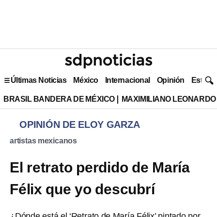
Últimas Noticias
México
Internacional
Opinión
Estilo 
BRASIL BANDERA DE MÉXICO
MAXIMILIANO LEONARDO
OPINIÓN DE ELOY GARZA
artistas mexicanos
El retrato perdido de María
Félix que yo descubrí
¿Dónde está el ‘Retrato de María Félix’ pintado por