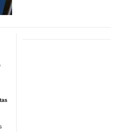
s
tas
s