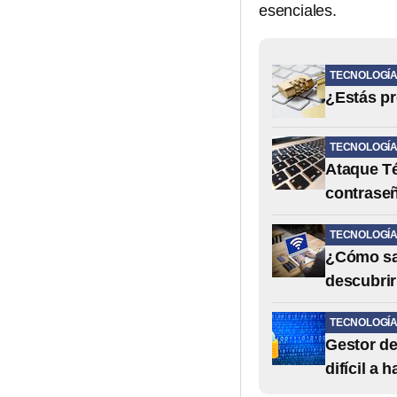
esenciales.
TECNOLOGÍ
¿Estás pr
TECNOLOGÍ
Ataque Té
contrase
TECNOLOGÍ
¿Cómo sab
descubrir
TECNOLOGÍ
Gestor de
difícil a 