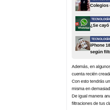
Colegios 
TECNOLOGÍ
¿Se cayó 
TECNOLOGÍ
iPhone 18
según fil
Además, en alguno
cuenta recién cread
Con esto tendrás un
misma en demasiado
De igual manera anal
filtraciones de tus 