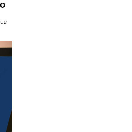
lo
que