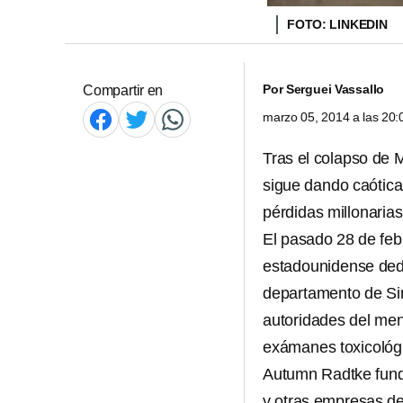
FOTO: LINKEDIN
Por
Serguei Vassallo
Compartir en
marzo 05, 2014 a las 20
Tras el colapso de M
sigue dando caótica
pérdidas millonarias
El pasado 28 de fe
estadounidense dedi
departamento de Sin
autoridades del men
exámanes toxicológ
Autumn Radtke fundó
y otras empresas de 