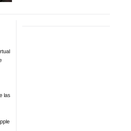
rtual
e
e las
Apple