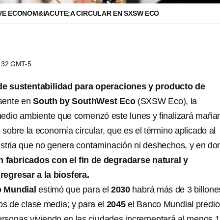
E ECONOM&IACUTE;A CIRCULAR EN SXSW ECO
0:32 GMT-5
 de sustentabilidad para operaciones y producto de
esente en
South by SouthWest Eco
(SXSW Eco), la
edio ambiente que comenzó este lunes y finalizará maña
 sobre la economía circular, que es el término aplicado al
stria que no genera contaminación ni deshechos, y en do
n fabricados con el fin de degradarse natural y
regresar a la biosfera.
 Mundial
estimó que para el
2030
habrá más de 3 billone
s de clase media; y para el
2045
el Banco Mundial predic
rsonas viviendo en las ciudades incrementará al menos 1