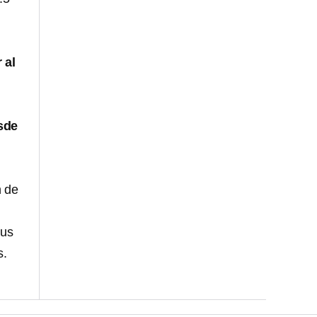
 al
sde
n de
sus
s.