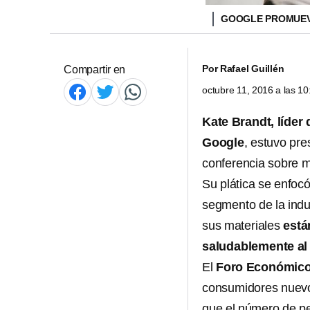
GOOGLE PROMUEV
Por
Rafael Guillén
Compartir en
octubre 11, 2016 a las 1
Kate Brandt, líder
Google
, estuvo pr
conferencia sobre m
Su plática se enfocó
segmento de la indu
sus materiales
está
saludablemente al 
El
Foro Económico
consumidores nuevo
que el número de pe