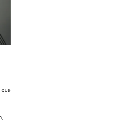
o que
n,