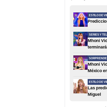
ESTILO DE V
Prediccio
SERIES Y TE
Mhoni Vid
terminará
SORPRENDE
Mhoni Vid
México en
ESTILO DE V
Las predi
Miguel