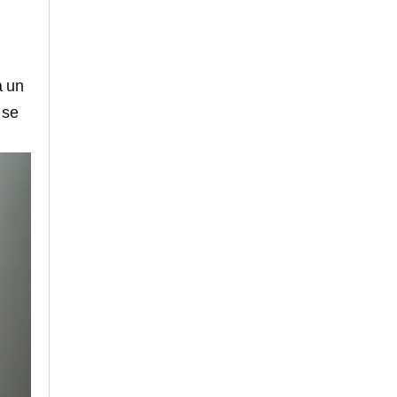
a un
 se