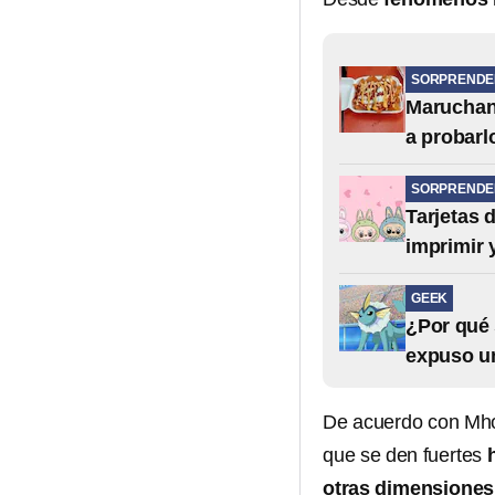
SORPRENDE
Maruchan,
a probarl
SORPRENDE
Tarjetas 
imprimir y
GEEK
¿Por qué 
expuso un
De acuerdo con Mhon
que se den fuertes
otras dimensiones