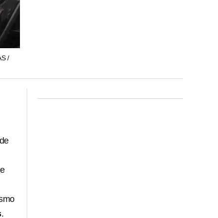
S /
 de
de
ismo
s
.