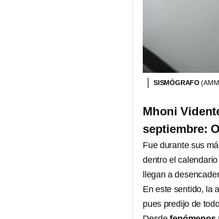
SISMÓGRAFO
(AMM
Mhoni Vidente
septiembre: O
Fue durante sus má
dentro el calendari
llegan a desencade
En este sentido, la 
pues predijo de to
Desde
fenómenos 