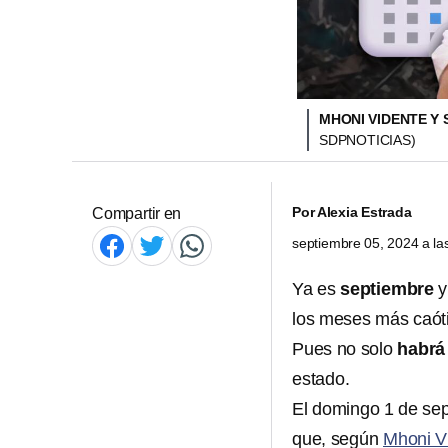
MHONI VIDENTE Y 
SDPNOTICIAS)
Por
Alexia Estrada
Compartir en
septiembre 05, 2024 a l
Ya es
septiembre
los meses más caóti
Pues no solo
habrá
estado.
El domingo 1 de sep
que, según
Mhoni V