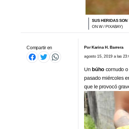
SUS HERIDAS SON
ON W / PIXABAY)
Por
Karina H. Barrera
Compartir en
agosto 15, 2019 a las 2
Un
búho
cornudo o 
pasado miércoles en
que le provocó grav