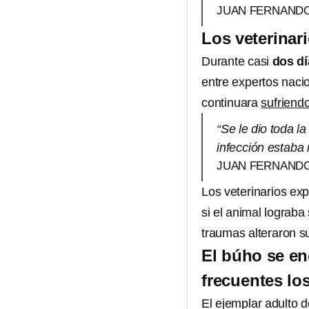
JUAN FERNANDO
Los veterinari
Durante casi
dos dí
entre expertos nacio
continuara
sufriend
“Se le dio toda la
infección estaba
JUAN FERNANDO
Los veterinarios exp
si el animal lograba
traumas alteraron s
El búho se en
frecuentes lo
El ejemplar adulto 