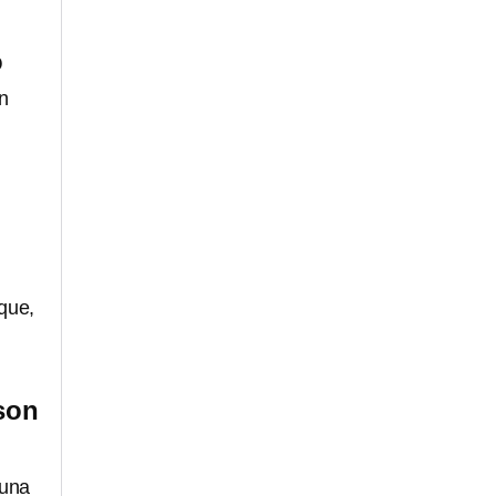
o
n
que,
son
 una