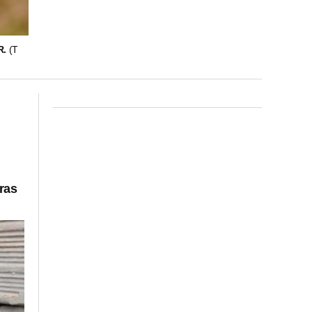
R.
(T
ras