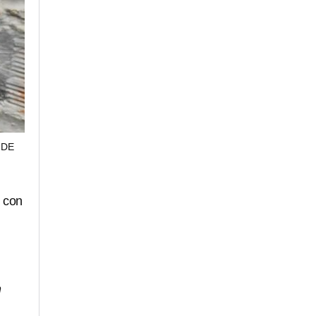
 DE
, con
n