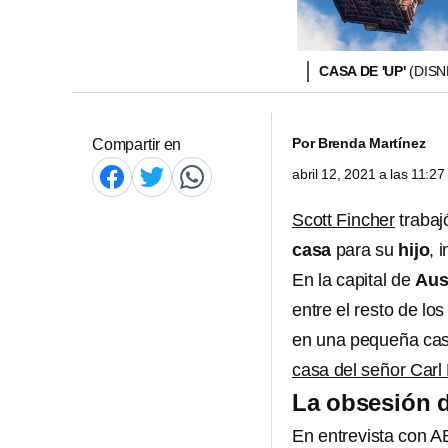
CASA DE 'UP'
(DISN
Por
Brenda Martínez
Compartir en
abril 12, 2021 a las 11:2
Scott Fincher
trabaj
casa
para su
hijo
, 
En la capital de
Aus
entre el resto de lo
en una pequeña casi
casa del señor Carl
La obsesión d
En entrevista con A