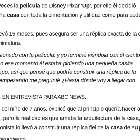
veces la
película
de Disney Pixar
'Up'
, por ello él decidió
eña
casa
con toda la cimentación y utilidad como para pod
llevó 15 meses
, pues asegura ser una réplica exacta de la
iniatura.
onado con la película, y yo terminé viéndola con él cient
en ese momento él estaba pidiendo una pequeña casita
mpo, así que pensé que podría construir una réplica de la
z empezando me pregunté ¿Hasta dónde voy a llegar con
 EN ENTREVISTA PARA ABC NEWS.
 del niño de 7 años, explicó que al principio quería hacer 
, pero la realidad es que amaba la arquitectura de la casa,
onista lo llevó a construir una
réplica fiel de la
casa
de
“U
gigantesco.