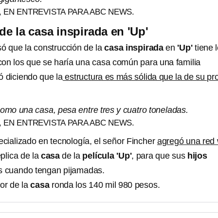
 EN ENTREVISTA PARA ABC NEWS.
de la casa inspirada en 'Up'
só que la construcción de la
casa inspirada
en
'Up'
tiene 
on los que se haría una casa común para una familia
ó diciendo que la
estructura es más sólida que la de su pr
como una casa, pesa entre tres y cuatro toneladas.
 EN ENTREVISTA PARA ABC NEWS.
ecializado en tecnología, el señor Fincher
agregó una red w
éplica de la
casa
de la
película 'Up'
, para que sus
hijos
as cuando tengan pijamadas.
lor de la
casa
ronda los 140 mil 980 pesos.