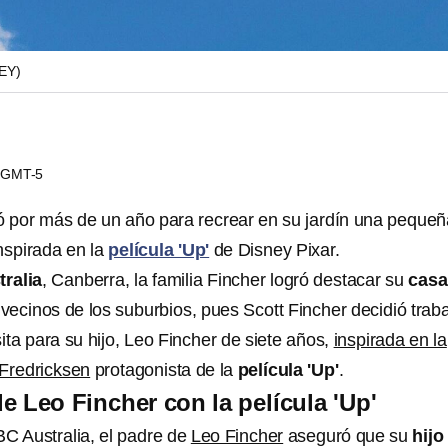
EY)
7 GMT-5
ó por más de un año para recrear en su jardín una pequeñ
inspirada en la
película 'Up'
de Disney Pixar.
tralia
, Canberra, la familia Fincher logró destacar su
cas
s vecinos de los suburbios, pues Scott Fincher decidió traba
ta para su hijo, Leo Fincher de siete años,
inspirada en la
 Fredricksen
protagonista de la
película 'Up'
.
e Leo Fincher con la película 'Up'
BC Australia, el padre de
Leo Fincher
aseguró que su
hijo