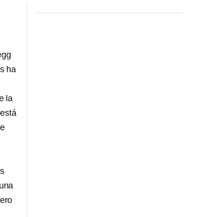
egg
s ha
e la
 está
de
os
 una
cero