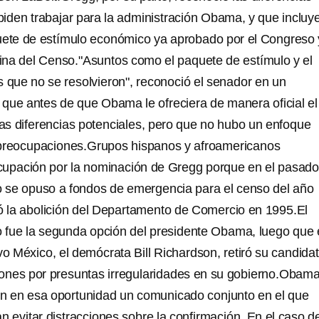
mpiden trabajar para la administración Obama, y que incluy
uete de estímulo económico ya aprobado por el Congreso 
icina del Censo."Asuntos como el paquete de estímulo y el
s que no se resolvieron", reconoció el senador en un
ue antes de que Obama le ofreciera de manera oficial el
las diferencias potenciales, pero que no hubo un enfoque
 preocupaciones.Grupos hispanos y afroamericanos
upación por la nominación de Gregg porque en el pasado
 se opuso a fondos de emergencia para el censo del año
 la abolición del Departamento de Comercio en 1995.El
 fue la segunda opción del presidente Obama, luego que 
 México, el demócrata Bill Richardson, retiró su candida
iones por presuntas irregularidades en su gobierno.Obama
n en esa oportunidad un comunicado conjunto en el que
n evitar distracciones sobre la confirmación. En el caso de