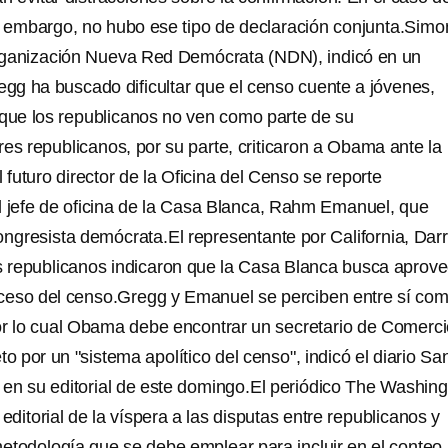
n embargo, no hubo ese tipo de declaración conjunta.Simo
rganización Nueva Red Demócrata (NDN), indicó en un
g ha buscado dificultar que el censo cuente a jóvenes,
"que los republicanos no ven como parte de su
res republicanos, por su parte, criticaron a Obama ante la
l futuro director de la Oficina del Censo se reporte
l jefe de oficina de la Casa Blanca, Rahm Emanuel, que
ngresista demócrata.El representante por California, Darr
as republicanos indicaron que la Casa Blanca busca aprov
oceso del censo.Gregg y Emanuel se perciben entre sí co
por lo cual Obama debe encontrar un secretario de Comerc
to por un "sistema apolítico del censo", indicó el diario Sa
 en su editorial de este domingo.El periódico The Washin
 editorial de la víspera a las disputas entre republicanos y
etodología que se debe emplear para incluir en el conteo