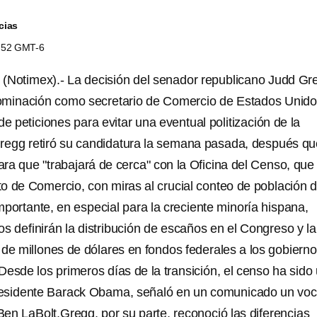
cias
6:52 GMT-6
(Notimex).- La decisión del senador republicano Judd Gr
nominación como secretario de Comercio de Estados Unido
de peticiones para evitar una eventual politización de la
regg retiró su candidatura la semana pasada, después qu
ra que "trabajará de cerca" con la Oficina del Censo, que
o de Comercio, con miras al crucial conteo de población 
portante, en especial para la creciente minoría hispana,
s definirán la distribución de escaños en el Congreso y la
 de millones de dólares en fondos federales a los gobiern
"Desde los primeros días de la transición, el censo ha sido
presidente Barack Obama, señaló en un comunicado un vo
Ben LaBolt.Gregg, por su parte, reconoció las diferencias