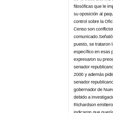
filosóficas que le i
su oposición al paq
control sobre la Of
Censo son conflicto
comunicado.Señaló q
puesto, se trataron 
específico en esas
expresaron su preoc
senador republicano
2000 y además pidió
senador republicano
gobernador de Nuevo
debido a investigac
Richardson emitiero
indicaron que quería