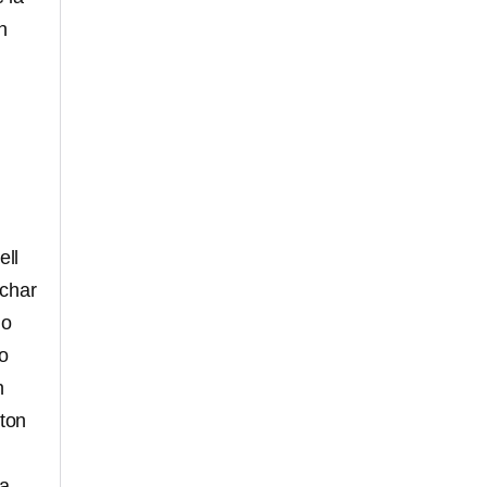
n
ell
echar
mo
io
n
gton
 a