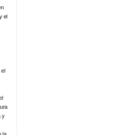
en
y el
 el
el
tura
 y
 la