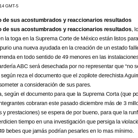
4:14 GMT-5
ro de sus acostumbrados y reaccionarios resultados
ro de sus acostumbrados y reaccionarios resultados
, l
en la toga en la Suprema Corte de México están listos par
spurio una nueva ayudada en la creación de un estado falli
rrenda en todo sentido de 49 menores en las instalacione
uardería ABC será desechada por no representar que “no s
”, según reza el documento que el zopilote derechista Aguir
someter a consideración de sus pares.
a, según el documento para que la Suprema Corta (que po
 integrantes cobraran este pasado diciembre más de 3 mill
s y prestaciones) se espera de por bueno, para que la runf
rdicien tiempo en una investigación que persiga la violaci
49 bebes que jamás podrían pesarles en lo mas mínimo.