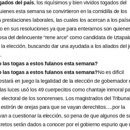
gados del país
, los riquísimos y bien vividos togados del
quienes esta semana se convirtieron en la comidilla de los
 prestaciones laborales, las cuales los acercan a los país
o en sus resoluciones ya que para enterarnos son quiene
osa del delincuente “rene arce” como candidata de Iztapa
 la elección, buscando dar una ayudada a los aliados del j
.
 las togas a estos fulanos esta semana?
 las togas a estos fulanos esta semana?
No es difícil
estará en juego la legalidad de la elección de gobernador 
odas luces usó los 49 cuerpecitos como chantaje inmoral p
 electoral de los sonorenses. Los magistrados del Tribuna
n estirón de orejas para que se vayan derechitos….por la
evan a cuestionar la elección, so pena de que algunos de s
etos serán dados a conocer por el gobierno espurio que 