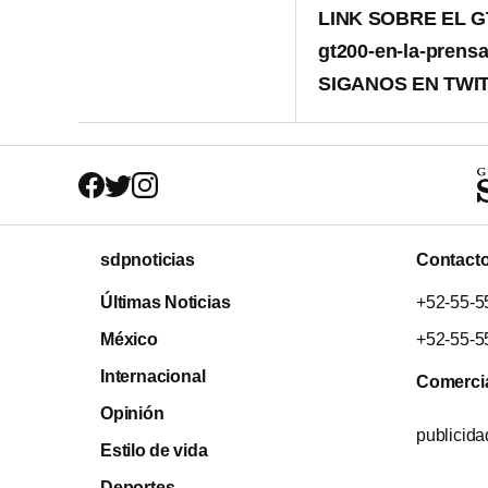
LINK SOBRE EL GT-2
gt200-en-la-prens
SIGANOS EN TWITTE
sdpnoticias
Contact
Últimas Noticias
+52-55-5
México
+52-55-5
Internacional
Comerci
Opinión
publicid
Estilo de vida
Deportes