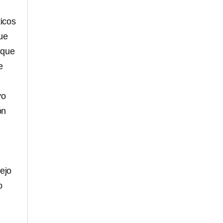
icos
ue
 que
e
vo
ón
ejo
o