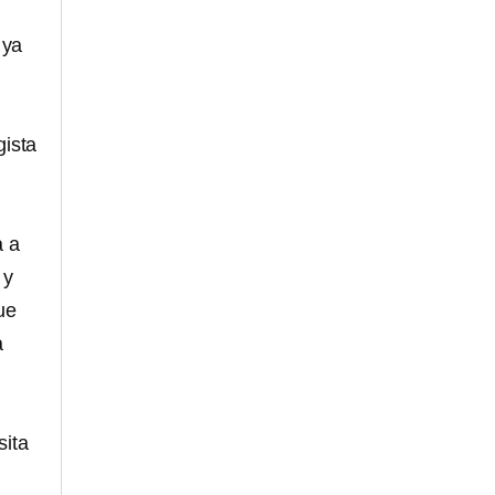
 ya
gista
a a
 y
ue
a
sita