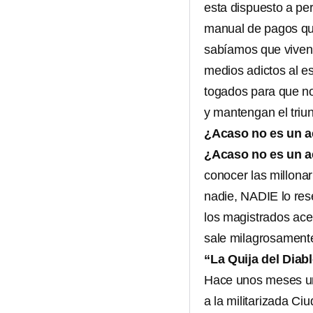
esta dispuesto a per
manual de pagos que
sabíamos que viven
medios adictos al e
togados para que n
y mantengan el triu
¿Acaso no es un a
¿Acaso no es un a
conocer las millona
nadie, NADIE lo re
los magistrados ace
sale milagrosament
“La Quija del Diab
Hace unos meses un
a la militarizada Ci