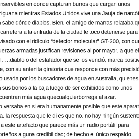
 inservibles en donde capturan burros que cargan unos
riguana mientras Estados Unidos vive una Jauja de narcót
 sabe dónde diablos. Bien, el amigo de marras relataba q
 carretera a la entrada de la ciudad le toco detenerse para
visado con el ridículo “detector molecular” GT-200, con qu
uerzas armadas justifican revisiones al por mayor, a que el
…..diablo o del estafador que se los vendió, marca positi
, con su antenita giratoria que responde con más precisi
o usada por los buscadores de agua en Australia, quienes
n sus bonos a la baja luego de ser exhibidos como unos
cuentran más agua quecualquierborrega al azar.
go versaba en si era humanamente posible que este aparat
a, la respuesta que le di es que no, no hay ningún sustent
a este artefacto que parece más un radio portátil para
orteños alguna credibilidad; de hecho el único respaldo