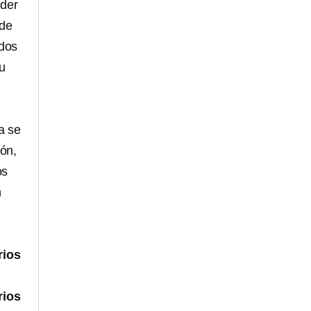
nder
ide
idos
su
a se
zón,
os
n
rios
rios