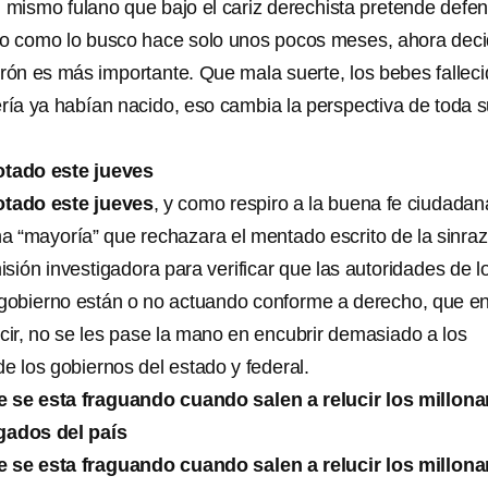
l mismo fulano que bajo el cariz derechista pretende defe
ero como lo busco hace solo unos pocos meses, ahora dec
erón es más importante. Que mala suerte, los bebes fallec
ería ya habían nacido, eso cambia la perspectiva de toda 
otado este jueves
otado este jueves
, y como respiro a la buena fe ciudadan
a “mayoría” que rechazara el mentado escrito de la sinra
sión investigadora para verificar que las autoridades de l
 gobierno están o no actuando conforme a derecho, que e
cir, no se les pase la mano en encubrir demasiado a los
e los gobiernos del estado y federal.
 se esta fraguando cuando salen a relucir los millona
gados del país
 se esta fraguando cuando salen a relucir los millona