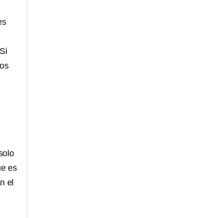
es
Si
mos
solo
ue es
n el