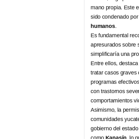
mano propia. Este e
sido condenado por 
humanos
.
Es fundamental reco
apresurados sobre s
simplificaría una pr
Entre ellos, destaca
tratar casos graves
programas efectivo
con trastornos seve
comportamientos viol
Asimismo, la permi
comunidades yucate
gobierno del estado
como
Kanasín
, lo 