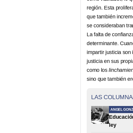
región. Esta prolife
que también increme
se consideraban tra
La falta de confianza
determinante. Cuand
impartir justicia so
justicia en sus prop
como los
linchamie
sino que también ero
LAS COLUMNA
ANGEL GONZ
Educación 
ley