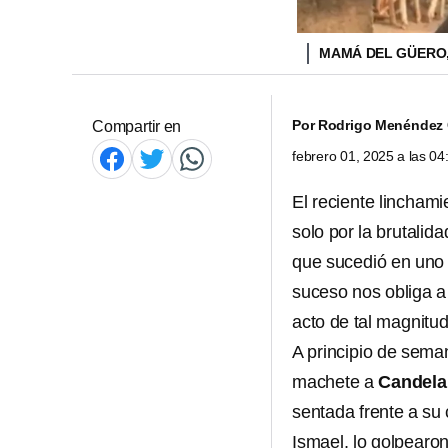
MAMÁ DEL GÜERO,
Por
Rodrigo Menéndez
Compartir en
febrero 01, 2025 a las 0
El reciente lincham
solo por la brutalid
que sucedió en uno 
suceso nos obliga a
acto de tal magnitud
A principio de sem
machete a
Candelar
sentada frente a su 
Ismael, lo golpearon