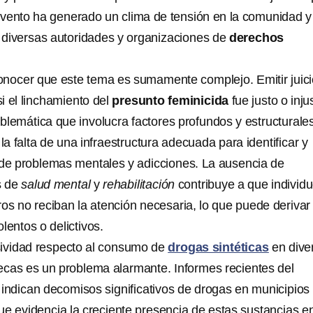
vento ha generado un clima de tensión en la comunidad y
diversas autoridades y organizaciones de
derechos
nocer que este tema es sumamente complejo. Emitir juic
i el linchamiento del
presunto feminicida
fue justo o inju
oblemática que involucra factores profundos y estructurale
 la falta de una infraestructura adecuada para identificar y
 de problemas mentales y adicciones. La ausencia de
s de
salud mental
y
rehabilitación
contribuye a que individ
ros no reciban la atención necesaria, lo que puede derivar
entos o delictivos.
sividad respecto al consumo de
drogas sintéticas
en dive
cas es un problema alarmante. Informes recientes del
 indican decomisos significativos de drogas en municipios
que evidencia la creciente presencia de estas sustancias en