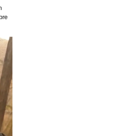
n
bre