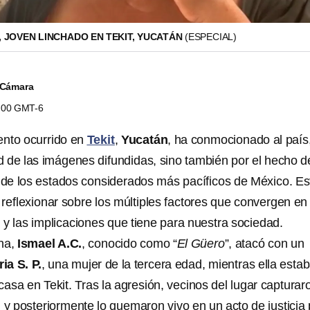
 JOVEN LINCHADO EN TEKIT, YUCATÁN
(ESPECIAL)
 Cámara
4:00 GMT-6
iento ocurrido en
Tekit
,
Yucatán
, ha conmocionado al país
ad de las imágenes difundidas, sino también por el hecho d
de los estados considerados más pacíficos de México. Es
 reflexionar sobre los múltiples factores que convergen en
 y las implicaciones que tiene para nuestra sociedad.
ana,
Ismael A.C.
, conocido como “
El Güero
”, atacó con un
ia S. P.
, una mujer de la tercera edad, mientras ella esta
casa en Tekit. Tras la agresión, vecinos del lugar capturar
 y posteriormente lo quemaron vivo en un acto de justicia 