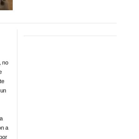
, no
e
te
 un
ba
on a
por