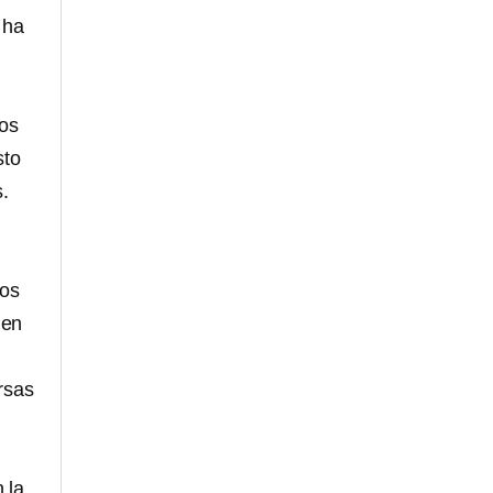
 ha
ios
sto
s.
uos
 en
rsas
 la