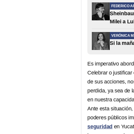
FEDERICO A
Sheinbaum
Milei a Lu
VERÓNICA 
Si la mañ
Es imperativo abord
Celebrar o justifica
de sus acciones, n
perdida, ya sea de la
en nuestra capacid
Ante esta situación,
poderes públicos im
seguridad
en Yucatá